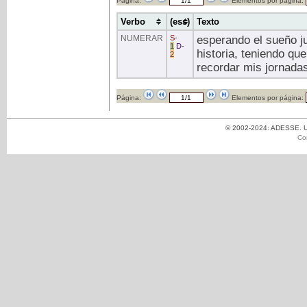
Página:
Elementos por página:
Verbo
(ess)
Texto
NUMERAR
S
-
esperando el sueño j
1
D
-
historia, teniendo qu
2
recordar mis jornada
Página:
Elementos por página:
© 2002-2024: ADESSE. Un
Co