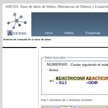
ADESSE: Base de datos de Verbos, Alternancias de Diátesis y Esquema
Inicio
Verbos
Esquemas
Sistema de consulta de la base de datos
Datos buscados
NUMERAR
- Contar siguiendo el ord
- Activa
A1
:ACTR/CONR
A2
:ACT/CO
act
=
SUJ
=
ODIR
Hay 1 ejemplos de 1 entradas verbales