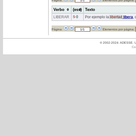
Página:
Elementos por página:
Verbo
(ess)
Texto
LIBERAR
S
-
0
Por ejemplo la
libertad
libera
,
Página:
Elementos por página:
© 2002-2024: ADESSE. Un
Co