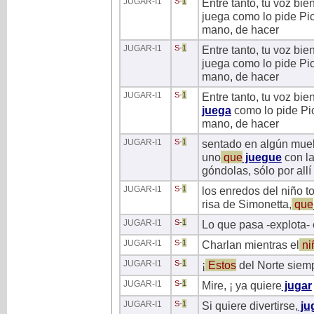
JUGAR
-I1
S
-
1
Entre tanto, tu voz bi
juega como lo pide Pic
mano, de hacer
JUGAR
-I1
S
-
1
Entre tanto, tu voz bi
juega como lo pide Pic
mano, de hacer
JUGAR
-I1
S
-
1
Entre tanto, tu voz bi
juega
como lo pide Pic
mano, de hacer
JUGAR
-I1
S
-
1
sentado en algún muell
uno
que
juegue
con la
góndolas, sólo por allí
JUGAR
-I1
S
-
1
los enredos del niño t
risa de Simonetta,
que
JUGAR
-I1
S
-
1
Lo que pasa -explota- 
JUGAR
-I1
S
-
1
Charlan mientras el
ni
JUGAR
-I1
S
-
1
¡
Estos
del Norte siem
JUGAR
-I1
S
-
1
Mire, ¡ ya quiere
jugar
JUGAR
-I1
S
-
1
Si quiere divertirse,
ju