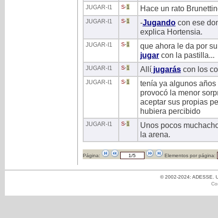
JUGAR
-I1
S
-
1
Hace un rato Brunettin
JUGAR
-I1
S
-
1
-
Jugando
con ese dom
explica Hortensia.
JUGAR
-I1
S
-
1
que ahora le da por sub
jugar
con la pastilla...
JUGAR
-I1
S
-
1
Allí
jugarás
con los co
JUGAR
-I1
S
-
1
tenía ya algunos años 
provocó la menor sorpr
aceptar sus propias p
hubiera percibido
JUGAR
-I1
S
-
1
Unos pocos muchacho
la arena.
Página:
Elementos por página:
© 2002-2024: ADESSE. Un
Co