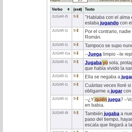
Página:
Elementos por página:
Verbo
(ess)
Texto
JUGAR
-I5
S
-
1
"Hablaba con el alma e
estaba
jugando
con el
JUGAR
-I1
S
-
1
Por el contrario, nadi
Román.
JUGAR
-I1
S
-
1
Tampoco se supo nunc
JUGAR
-I1a
S
-
1
--
Juega
limpio --le rep
JUGAR
-I1
S
-
1
Jugaba
yo
sola, prot
que había vivido la san
JUGAR
-I1
S
-
1
Ella se negaba a
juga
JUGAR
-I1
S
-
1
Cuántas veces lloré s
obligarme a
jugar
con 
JUGAR
-I1
S
-
1
--¿Y
quién
juega
? --V
en babia.
JUGAR
-I9
S
-
1
También
jugaba
a nues
paso del tiempo, hayan
escala que llegará a l