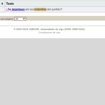
Texto
¿
Se
imprimen
ahí las
octavillas
del partido?
 por página:
© 2002-2024: ADESSE. Universidade de Vigo (ISSN: 2990-3181)
Condiciones de uso