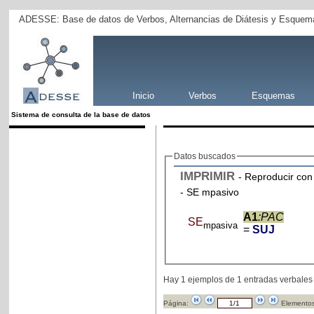
ADESSE: Base de datos de Verbos, Alternancias de Diátesis y Esquema
Inicio
Verbos
Esquemas
Sistema de consulta de la base de datos
Datos buscados
IMPRIMIR
- Reproducir con 
- SE mpasivo
A1
:PAC
SE
mpasiva
=
SUJ
Hay 1 ejemplos de 1 entradas verbales
Página:
Elementos