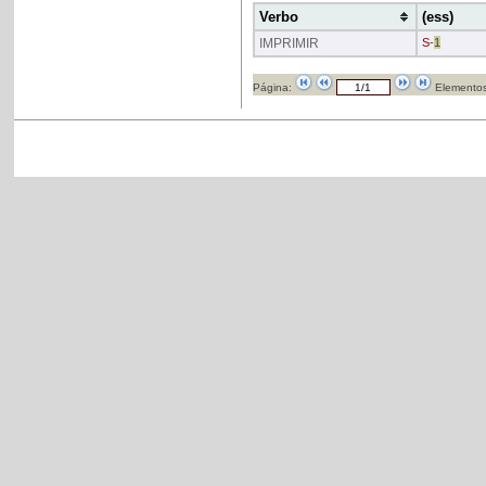
Verbo
(ess)
IMPRIMIR
S
-
1
Página:
Elementos