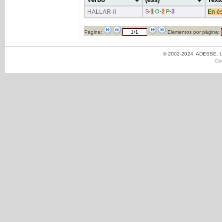
HALLAR
-II
S
-
1
O
-
2
P
-
3
En
és
Página:
Elementos por página:
© 2002-2024: ADESSE. Un
Co