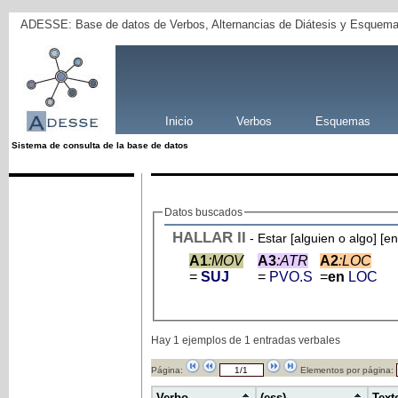
ADESSE: Base de datos de Verbos, Alternancias de Diátesis y Esquema
Inicio
Verbos
Esquemas
Sistema de consulta de la base de datos
Datos buscados
HALLAR
II
- Estar [alguien o algo] [
A1
:MOV
A3
:ATR
A2
:LOC
=
SUJ
=
PVO.S
=
en
LOC
Hay 1 ejemplos de 1 entradas verbales
Página:
Elementos por página:
Verbo
(ess)
Text