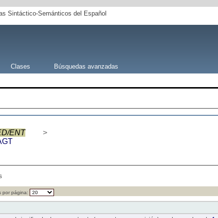
s Sintáctico-Semánticos del Español
Clases
Búsquedas avanzadas
ED/ENT
>
AGT
s
 por página: