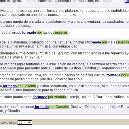
 que el significado de un constructo (concepto o proposición) es el par ordenado
fo
vía algunos arriates aún con flores y tres plátanos frondosos, todo ello embutido e
ia calle; apoyado en uno de los muros, un armazón
o a una puerta de entrada a la jaulatorreón y a una alta ventana, los cuadrados n
a acción lo indique.
slada al grupo
formado
por
las dos
mujeres
.)
o de la plataforma, protegido por una pequeña trinchera
formada
por
viejas
ruedas
asoma un jersey, escucha música, con religiosidad,
homenajeó el miércoles al músico de Sagunto, con un concierto que fue repetido ay
sca del más allá" (1943), "
o de vecinos representados en la asociación de vecinos, la asamblea acordó crear
esor legal para presentar ante el Centro de Gestión Catastral y Cooperación Tribu
 creada en Madrid en 1954, es una organización de carácter cultural
formada
por
r
nor está presidido por el jefe del Gobierno italiano e
co
formado
por
Josema
y Millán parodiarán, en su estilo habitual, al mundo de los
alizará el duo humorístico para la cadena pública
" titular podría ser el
formado
por
Antonio
; Callejo, Bellido, Víctor; Tono, Núñez, 
 sería extraño un once
formado
por
Canales
; Gustavo, Djukic, Lasarte, López Reca
an; y Claudio.
 por página: