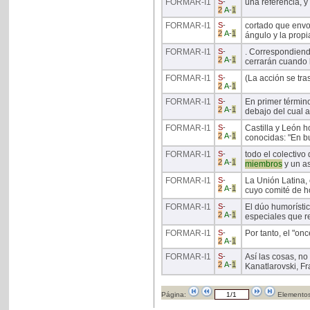
FORMAR
-I1
S
-
una referencia, y
2
A
-
1
FORMAR
-I1
S
-
cortado que envol
2
A
-
1
ángulo y la prop
FORMAR
-I1
S
-
. Correspondiend
2
A
-
1
cerrarán cuando l
FORMAR
-I1
S
-
(La acción se tra
2
A
-
1
FORMAR
-I1
S
-
En primer términ
2
A
-
1
debajo del cual 
FORMAR
-I1
S
-
Castilla y León 
2
A
-
1
conocidas: "En bu
FORMAR
-I1
S
-
todo el colectiv
2
A
-
1
miembros
y un as
FORMAR
-I1
S
-
La Unión Latina,
2
A
-
1
cuyo comité de ho
FORMAR
-I1
S
-
El dúo humorísti
2
A
-
1
especiales que re
FORMAR
-I1
S
-
Por tanto, el "once
2
A
-
1
FORMAR
-I1
S
-
Así las cosas, no
2
A
-
1
Kanatlarovski, Fr
Página:
Elementos