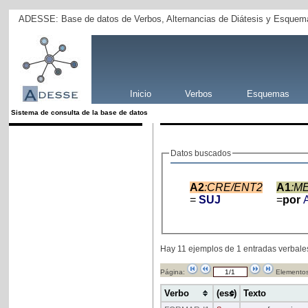
ADESSE: Base de datos de Verbos, Alternancias de Diátesis y Esquema
Inicio
Verbos
Esquemas
Sistema de consulta de la base de datos
Datos buscados
A2
:CRE/ENT2
A1
:M
=
SUJ
=
por
Hay 11 ejemplos de 1 entradas verbale
Página:
Elementos
Verbo
(ess)
Texto