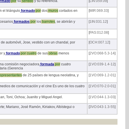
rmado
por
su
sentido
y su referencia.
[
LIN:059.09
]
n el triángulo
formado
por
dos
muros
cortados en
[
MIR:069.33
]
ecesarios
formados
por
los
barrotes
, se abrirán y
[
1IN:031.12
]
[
PAS:012.08
]
de automóvil, Jose, vestido con un chandal, por
[
OCH:007.12
]
er y
formado
por
cuatro
de sus
obras
menos
[
2VO:068-5.3-14
]
 una comisión negociadora
formada
por
cuatro
[
1VO:039-1.4-12
]
taria (Gerencia
epresentantes
de 25 países de lengua neolatina, y
[
1VO:069-1.2-01
]
 medios de comunicación y el cine Es uno de los cuatro
[
1VO:070-2.0-01
]
Juan, Toni, Ochoa; Juanito y Miguel Angel.
[
1VO:044-1.3-03
]
rte; Mariano, José Ramón, Kiriakov, Albístegui o
[
3VO:043-1.3-55
]