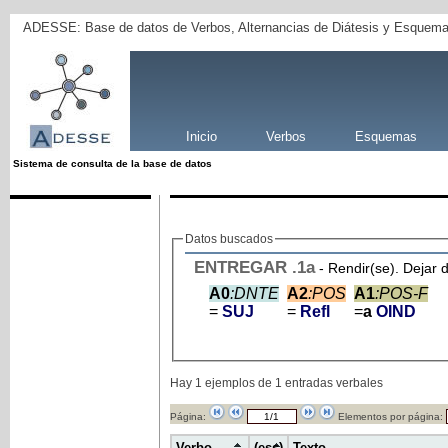
ADESSE: Base de datos de Verbos, Alternancias de Diátesis y Esquema
Inicio
Verbos
Esquemas
Sistema de consulta de la base de datos
Datos buscados
ENTREGAR
.1a
- Rendir(se). Dejar d
A0
:DNTE
A2
:POS
A1
:POS-F
=
SUJ
=
Refl
=
a
OIND
Hay 1 ejemplos de 1 entradas verbales
Página:
Elementos por página:
Verbo
(ess)
Texto