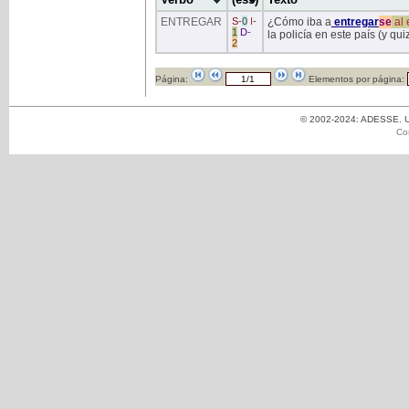
ENTREGAR
S
-
0
I
-
¿Cómo iba a
entregar
se
al
1
D
-
la policía en este país (y qu
2
Página:
Elementos por página:
© 2002-2024: ADESSE. Un
Co