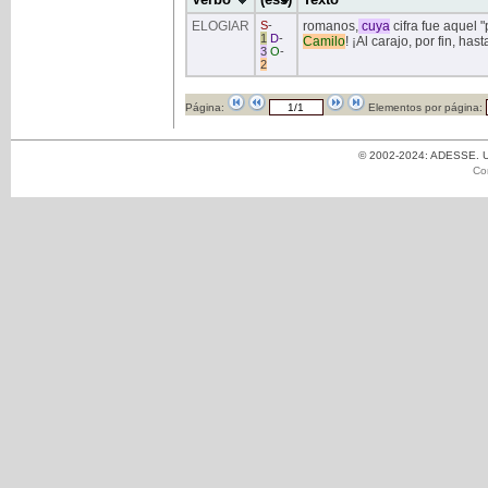
ELOGIAR
S
-
romanos,
cuya
cifra fue aquel "
1
D
-
Camilo
! ¡Al carajo, por fin, h
3
O
-
2
Página:
Elementos por página:
© 2002-2024: ADESSE. Un
Co