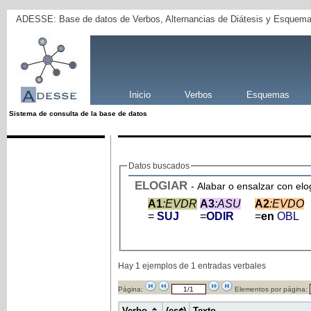
ADESSE: Base de datos de Verbos, Alternancias de Diátesis y Esquema
Inicio
Verbos
Esquemas
Sistema de consulta de la base de datos
Datos buscados
ELOGIAR
- Alabar o ensalzar con elo
A1
:EVDR
A3
:ASU
A2
:EVDO
=
SUJ
=
ODIR
=
en
OBL
Hay 1 ejemplos de 1 entradas verbales
Página:
Elementos por página:
Verbo
(ess)
Texto