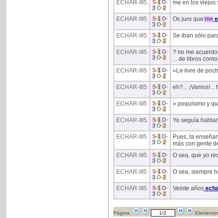
ECHAR
-III5
S
-
1
D
-
me en los viejos 
3
O
-
2
ECHAR
-III5
S
-
1
D
-
Os juro que
me
e
3
O
-
2
ECHAR
-III5
S
-
1
D
-
Se iban sólo par
3
O
-
2
ECHAR
-III5
S
-
1
D
-
? no me acuerdo..
3
O
-
2
... de libros como
ECHAR
-III5
S
-
1
D
-
«Le livre de poch
3
O
-
2
ECHAR
-III5
S
-
1
D
-
eh?... ¡Vamos!... 
3
O
-
2
ECHAR
-III5
S
-
1
D
-
» poquísimo y qu
3
O
-
2
ECHAR
-III5
S
-
1
D
-
Yo seguía hablan
3
O
-
2
ECHAR
-III5
S
-
1
D
-
Pues, la enseñan
3
O
-
2
más con gente d
ECHAR
-III5
S
-
1
D
-
O sea, que yo re
3
O
-
2
ECHAR
-III5
S
-
1
D
-
O sea, siempre he
3
O
-
2
ECHAR
-III5
S
-
1
D
-
Veinte años
ech
3
O
-
2
Página:
Elementos