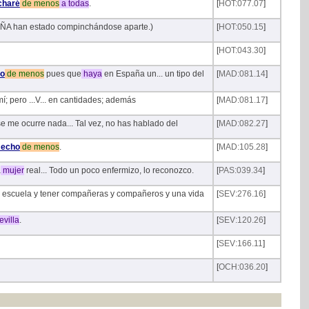
charé
de
menos
a
todas
.
[
HOT:077.07
]
ÑA han estado compinchándose aparte.)
[
HOT:050.15
]
[
HOT:043.30
]
o
de
menos
pues que
haya
en España un... un tipo del
[
MAD:081.14
]
í; pero ...V... en cantidades; además
[
MAD:081.17
]
e me ocurre nada... Tal vez, no has hablado del
[
MAD:082.27
]
echo
de
menos
.
[
MAD:105.28
]
a
mujer
real... Todo un poco enfermizo, lo reconozco.
[
PAS:039.34
]
a escuela y tener compañeras y compañeros y una vida
[
SEV:276.16
]
villa
.
[
SEV:120.26
]
[
SEV:166.11
]
[
OCH:036.20
]