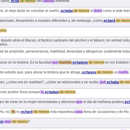
u cama,
echa
de
menos
otro
abrazo
diferente.
, el viejo tardó en conciliar el sueño:
echaba
de
menos
el
dolor
como si éste fuer
istanciado, llevandoles a mundos diferentes y, sin embargo, ¡cómo
echará
de
meno
nos
.
ejado atrás el Macao, el facticio santuario del alcohol y el tabaco; en verdad sólo
ellos.
d de propósito, perseverancia, habilidad, tenacidad y atingencia -justamente todas
.
arse en la historia. Es la facultad
que
muchos
echamos
de
menos
en los Estados 
e extraño que, para aliviar la tristeza que te ahoga,
echases
de
menos
un
cariño
.
nes, ¿cómo era en realidad?, ¿cómo se relacionaba y se vestía,
qué
echaba
de
me
novio podían llorar porque
la
echaban
de
menos
.
ligro de crear en la mujer necesidades y aficiones
que
el día de mañana pudiera
ec
o, no.
Yo
no
echaré
de
menos
esta espantosa
casa
llena de cucarachas y de frío.
is
algo
de
menos
?