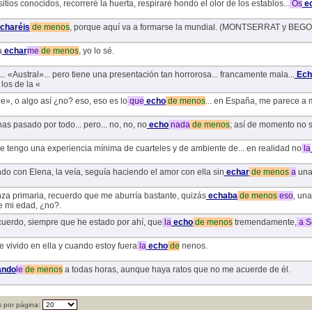
sitios conocidos, recorreré la huerta, respiraré hondo el olor de los establos...
Os
e
charéis
de
menos
, porque aquí va a formarse la mundial. (MONTSERRAT y BEGO
a
echar
me
de
menos
, yo lo sé.
. «Austral»... pero tiene una presentación tan horrorosa... francamente mala...
Ech
 los de la «
e», o algo así ¿no? eso, eso es lo
que
echo
de
menos
... en España, me parece a m
has pasado por todo... pero... no, no, no
echo
nada
de
menos
; así de momento no s
e tengo una experiencia mínima de cuarteles y de ambiente de... en realidad no
la
do con Elena, la veía, seguía haciendo el amor con ella sin
echar
de
menos
a
un
za primaria, recuerdo que me aburría bastante, quizás
echaba
de
menos
eso
, un
e mi edad, ¿no?.
cuerdo, siempre que he estado por ahí, que
la
echo
de
menos
tremendamente,
a
Se
 vivido en ella y cuando estoy fuera
la
echo
de
nenos.
ando
le
de
menos
a todas horas, aunque haya ratos que no me acuerde de él.
 por página: