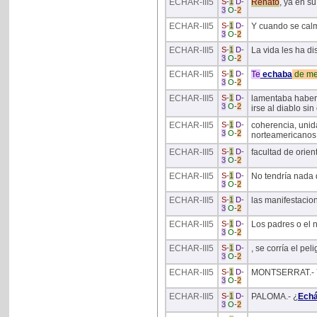
ECHAR
-III5
S
-
1
D
-
Renato
, ya en s
3
O
-
2
ECHAR
-III5
S
-
1
D
-
Y cuando se calmó
3
O
-
2
ECHAR
-III5
S
-
1
D
-
La vida les ha d
3
O
-
2
ECHAR
-III5
S
-
1
D
-
Te
echaba
de
me
3
O
-
2
ECHAR
-III5
S
-
1
D
-
lamentaba haber d
3
O
-
2
irse al diablo sin 
ECHAR
-III5
S
-
1
D
-
coherencia, unida
3
O
-
2
norteamericanos
ECHAR
-III5
S
-
1
D
-
facultad de orient
3
O
-
2
ECHAR
-III5
S
-
1
D
-
No tendría nada d
3
O
-
2
ECHAR
-III5
S
-
1
D
-
las manifestacio
3
O
-
2
ECHAR
-III5
S
-
1
D
-
Los padres o el 
3
O
-
2
ECHAR
-III5
S
-
1
D
-
, se corría el pe
3
O
-
2
ECHAR
-III5
S
-
1
D
-
MONTSERRAT.- Y
3
O
-
2
ECHAR
-III5
S
-
1
D
-
PALOMA.- ¿
Echá
3
O
-
2