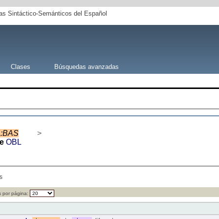
s Sintáctico-Semánticos del Español
Clases
Búsquedas avanzadas
2
:BAS
>
de
OBL
s
 por página: