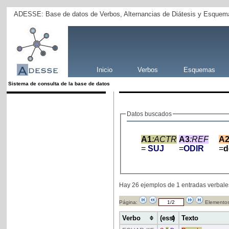
ADESSE: Base de datos de Verbos, Alternancias de Diátesis y Esquema
Inicio
Verbos
Esquemas
Sistema de consulta de la base de datos
Datos buscados
A1
:ACTR
A3
:REF
A
=
SUJ
=
ODIR
=
Hay 26 ejemplos de 1 entradas verbale
Página:
Elementos
Verbo
(ess)
Texto