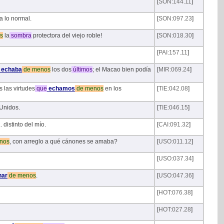
[
SON:144.11
]
a lo normal.
[
SON:097.23
]
s
la
sombra
protectora del viejo roble!
[
SON:018.30
]
[
PAI:157.11
]
echaba
de
menos
los dos
últimos
; el Macao bien podía
[
MIR:069.24
]
 las virtudes
que
echamos
de
menos
en los
[
TIE:042.08
]
Unidos.
[
TIE:046.15
]
.. distinto del mío.
[
CAI:091.32
]
nos
, con arreglo a qué cánones se amaba?
[
USO:011.12
]
[
USO:037.34
]
har
de
menos
.
[
USO:047.36
]
[
HOT:076.38
]
[
HOT:027.28
]