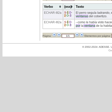
Verbo
(ess)
Texto
ECHAR
-III2a
S
-
1
D
-
El perro seguía ladrando,
2
O
-
3
ventanas
del cobertizo.
ECHAR
-III2a
S
-
1
D
-
--como le había visto hacer
2
O
-
3
por
la
ventana
de la habita
Página:
Elementos por página:
© 2002-2024: ADESSE. Un
Co