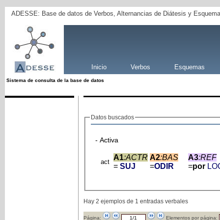
ADESSE: Base de datos de Verbos, Alternancias de Diátesis y Esquema
Inicio
Verbos
Esquemas
Sistema de consulta de la base de datos
Datos buscados
- Activa
A1
:ACTR
A2
:BAS
A3
:REF
act
=
SUJ
=
ODIR
=
por
LO
Hay 2 ejemplos de 1 entradas verbales
Página:
Elementos por página: