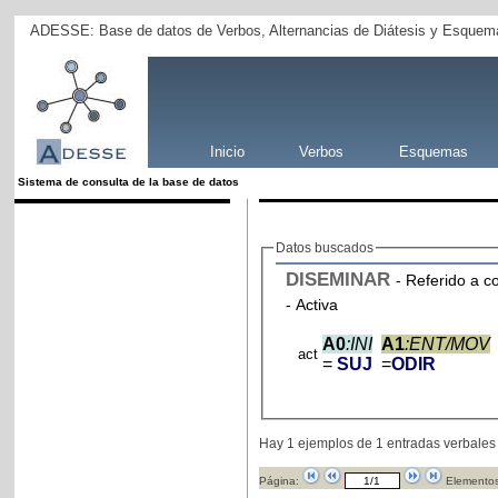
ADESSE: Base de datos de Verbos, Alternancias de Diátesis y Esquema
Inicio
Verbos
Esquemas
Sistema de consulta de la base de datos
Datos buscados
DISEMINAR
- Referido a c
- Activa
A0
:INI
A1
:ENT/MOV
act
=
SUJ
=
ODIR
Hay 1 ejemplos de 1 entradas verbales
Página:
Elementos