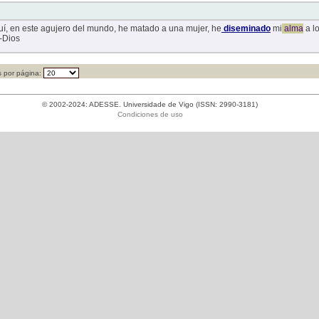
quí, en este agujero del mundo, he matado a una mujer, he
diseminado
mi
alma
a lo
--Dios
 por página:
© 2002-2024: ADESSE. Universidade de Vigo (ISSN: 2990-3181)
Condiciones de uso