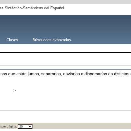
s Sintáctico-Semánticos del Español
Clases
Búsquedas avanzadas
osas que están juntas, separarlas, enviarlas o dispersarlas en distintas
>
 por página: