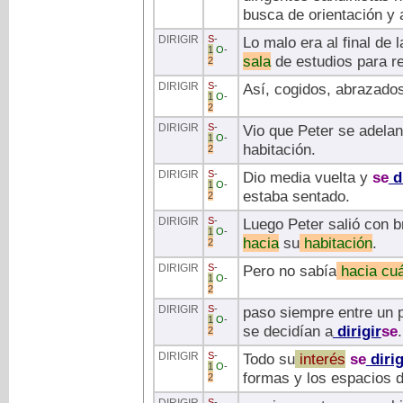
busca de orientación y 
DIRIGIR
S
-
Lo malo era al final de 
1
O
-
sala
de estudios para re
2
DIRIGIR
S
-
Así, cogidos, abrazados
1
O
-
2
DIRIGIR
S
-
Vio que Peter se adela
1
O
-
habitación.
2
DIRIGIR
S
-
Dio media vuelta y
se
d
1
O
-
estaba sentado.
2
DIRIGIR
S
-
Luego Peter salió con b
1
O
-
hacia
su
habitación
.
2
DIRIGIR
S
-
Pero no sabía
hacia
cuá
1
O
-
2
DIRIGIR
S
-
paso siempre entre un p
1
O
-
se decidían a
dirigir
se
.
2
DIRIGIR
S
-
Todo su
interés
se
dirig
1
O
-
formas y los espacios 
2
S
-