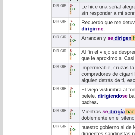
DIRIGIR
S
-
Le hice una señal alegr
1
O
-
sin responder a mi sonr
2
DIRIGIR
S
-
Recuerdo que me detuve
1
O
-
dirigir
me
.
2
DIRIGIR
S
-
Arrancan y
se
dirigen
h
1
O
-
2
DIRIGIR
S
-
Al fin el viejo se despr
1
O
-
que le aproximó al Casi
2
DIRIGIR
S
-
impermeable, cruzas la 
1
O
-
compradores de cigarril
2
alguien detrás de ti, e
DIRIGIR
S
-
El viejo vislumbra al f
1
O
-
pelele,
dirigiendo
se
bam
2
padres.
DIRIGIR
S
-
Mientras
se
dirigía
hac
1
O
-
doblemente en el silenci
2
DIRIGIR
S
-
nuestro gobierno al de 
1
O
-
dirigentes sandinistas 
2