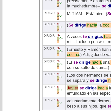
DIRIGIR
precisamente en aquel i
1
O
-
la muchedumbre--
se
di
2
DIRIGIR
S
-
MIRIAM.- Está bien. (
S
1
O
-
2
DIRIGIR
S
-
(
Se
dirige
hacia
la
coci
1
O
-
2
DIRIGIR
S
-
A veces
te
dirigías
hac
1
O
-
mi... Incluso pensé si 
2
DIRIGIR
S
-
(Ernesto y Ramón han vu
1
O
-
cocina
.) Adi, ¿dónde v
2
DIRIGIR
S
-
(El
se
dirige
hacia
una
1
O
-
con su salto de cama.)
2
DIRIGIR
S
-
(Los dos hermanos se a
1
O
-
se separa y
se
dirige
h
2
DIRIGIR
S
-
Javier
se
dirige
hacia
l
1
O
-
enfundado en las espec
2
DIRIGIR
S
-
voluntariamente detrás 
1
O
-
beso a sus hijos, que
s
2