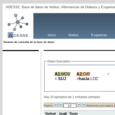
ADESSE: Base de datos de Verbos, Alternancias de Diátesis y Esquema
Inicio
Verbos
Esquemas
Sistema de consulta de la base de datos
Datos buscados
A1
:MOV
A2
:DIR
>
=
SUJ
=
hacia
LOC
Hay 33 ejemplos de 1 entradas verbales
Página:
Elementos por página:
Verbo
(ess)
Texto