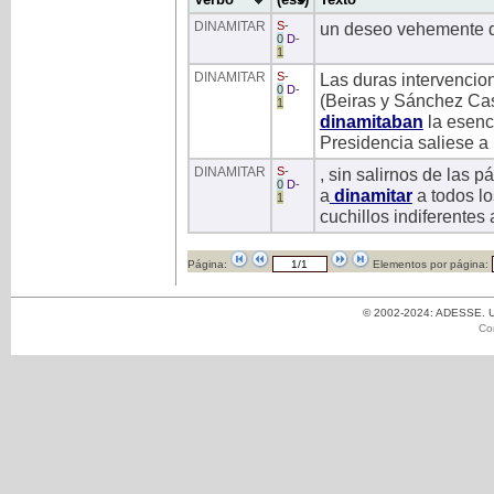
DINAMITAR
S
-
un deseo vehemente 
0
D
-
1
DINAMITAR
S
-
Las duras intervencio
0
D
-
(Beiras y Sánchez Cas
1
dinamitaban
la esenc
Presidencia saliese a 
DINAMITAR
S
-
, sin salirnos de las 
0
D
-
a
dinamitar
a todos lo
1
cuchillos indiferentes 
Página:
Elementos por página:
© 2002-2024: ADESSE. Un
Co