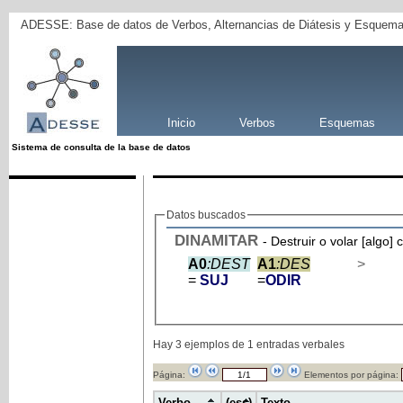
ADESSE: Base de datos de Verbos, Alternancias de Diátesis y Esquema
Inicio
Verbos
Esquemas
Sistema de consulta de la base de datos
Datos buscados
DINAMITAR
- Destruir o volar [algo]
A0
:DEST
A1
:DES
>
=
SUJ
=
ODIR
Hay 3 ejemplos de 1 entradas verbales
Página:
Elementos por página:
Verbo
(ess)
Texto