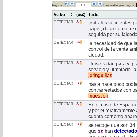
Página:
Elementos por página:
Verbo
(ess)
Texto
DETECTAR
S
-
2
teatrales suficientes 
papel, daba como resu
seguida por su falsed
DETECTAR
S
-
2
la necesidad de que la
control de la venta am
ciudad.
DETECTAR
S
-
2
Universidad para vigil
servicio y "limpiado"
jeringuillas
.
DETECTAR
S
-
2
hasta hace poco podía
contrarrestados con tr
ingestión
.
DETECTAR
S
-
2
En el caso de España
y por el relativamente 
cuenta corriente apar
DETECTAR
S
-
2
se recoge que son 34 l
que
se
han
detectad
proceso administrativo