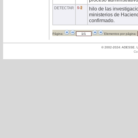
DETECTAR
S
-
2
hilo de las investigac
ministerios de Haciend
confirmado.
Página:
Elementos por página:
© 2002-2024: ADESSE. Un
Co