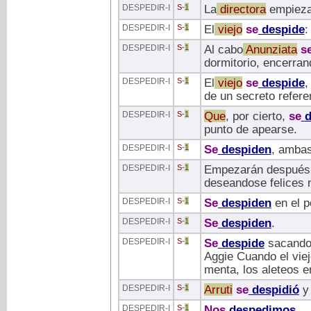
DESPEDIR
-I
S
-
1
La
directora
empieza
DESPEDIR
-I
S
-
1
El
viejo
se
despide
:
DESPEDIR
-I
S
-
1
Al cabo
Anunziata
s
dormitorio, encerra
DESPEDIR
-I
S
-
1
El
viejo
se
despide
,
de un secreto refere
DESPEDIR
-I
S
-
1
Que
, por cierto,
se
d
punto de apearse.
DESPEDIR
-I
S
-
1
Se
despiden
, ambas
DESPEDIR
-I
S
-
1
Empezarán después 
deseandose felices 
DESPEDIR
-I
S
-
1
Se
despiden
en el p
DESPEDIR
-I
S
-
1
Se
despiden
.
DESPEDIR
-I
S
-
1
Se
despide
sacandot
Aggie Cuando el vie
menta, los aleteos e
DESPEDIR
-I
S
-
1
Arruti
se
despidió
y 
DESPEDIR
-I
S
-
1
Nos
despedimos
.