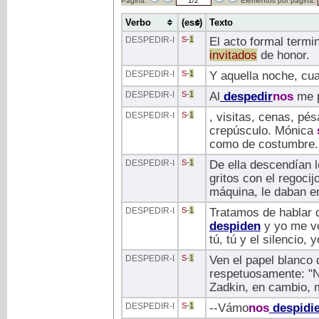
Página:
Elementos por página:
Verbo
(ess)
Texto
DESPEDIR
-I
S
-
1
El acto formal termi
invitados
de honor.
DESPEDIR
-I
S
-
1
Y aquella noche, cua
DESPEDIR
-I
S
-
1
Al
despedir
nos
me p
DESPEDIR
-I
S
-
1
, visitas, cenas, pé
crepúsculo. Mónica
como de costumbre. 
DESPEDIR
-I
S
-
1
De ella descendían l
gritos con el regoci
máquina, le daban e
DESPEDIR
-I
S
-
1
Tratamos de hablar d
despiden
y yo me vo
tú, tú y el silencio, 
DESPEDIR
-I
S
-
1
Ven el papel blanco
respetuosamente: "N
Zadkin, en cambio, m
DESPEDIR
-I
S
-
1
--Vámo
nos
despidi