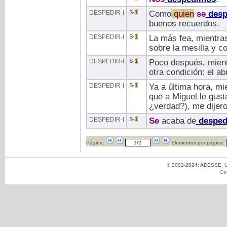
DESPEDIR
-I
S
-
1
Como
quien
se
desp
buenos recuerdos.
DESPEDIR
-I
S
-
1
La más fea, mientra
sobre la mesilla y c
DESPEDIR
-I
S
-
1
Poco después, mien
otra condición: el a
DESPEDIR
-I
S
-
1
Ya a última hora, mi
que a Miguel le gust
¿verdad?), me dijero
DESPEDIR
-I
S
-
1
Se
acaba de
desped
Página:
Elementos por página:
© 2002-2024: ADESSE. Un
Co