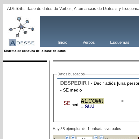
ADESSE: Base de datos de Verbos, Alternancias de Diátesis y Esquema
Inicio
Verbos
Esquemas
Sistema de consulta de la base de datos
Datos buscados
DESPEDIR
I
- Decir adiós [una perso
- SE medio
A1
:COMR
>
SE
med
=
SUJ
Hay 38 ejemplos de 1 entradas verbales