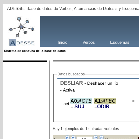
ADESSE: Base de datos de Verbos, Alternancias de Diátesis y Esquema
Inicio
Verbos
Esquemas
Sistema de consulta de la base de datos
Datos buscados
DESLIAR
- Deshacer un lío
- Activa
A0
:AGTE
A1
:AFEC
>
act
=
SUJ
=
ODIR
Hay 1 ejemplos de 1 entradas verbales