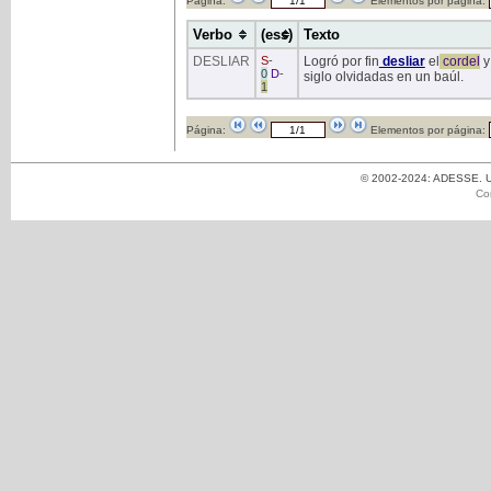
Página:
Elementos por página:
Verbo
(ess)
Texto
DESLIAR
S
-
Logró por fin
desliar
el
cordel
y
0
D
-
siglo olvidadas en un baúl.
1
Página:
Elementos por página:
© 2002-2024: ADESSE. Un
Co