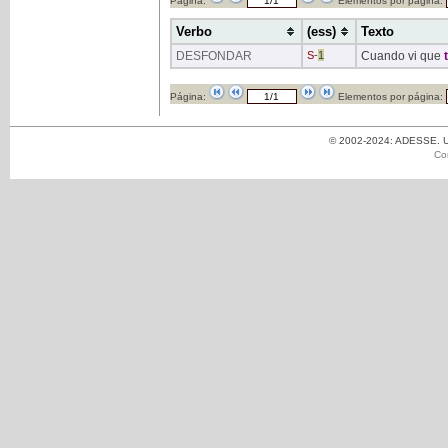
Página:
Elementos por página:
Verbo
(ess)
Texto
DESFONDAR
S
-
1
Cuando vi que
t
Página:
Elementos por página:
© 2002-2024: ADESSE. Un
Co