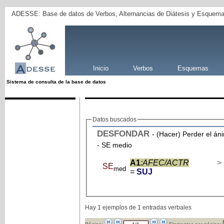
ADESSE: Base de datos de Verbos, Alternancias de Diátesis y Esquema
Inicio
Verbos
Esquemas
Sistema de consulta de la base de datos
Datos buscados
DESFONDAR
- (Hacer) Perder el án
- SE medio
A1
:AFEC/ACTR
>
SE
med
=
SUJ
Hay 1 ejemplos de 1 entradas verbales