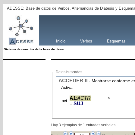
ADESSE: Base de datos de Verbos, Alternancias de Diátesis y Esquema
Inicio
Verbos
Esquemas
Sistema de consulta de la base de datos
Datos buscados
ACCEDER
II
- Mostrarse conforme en
- Activa
A1
:ACTR
>
act
=
SUJ
Hay 3 ejemplos de 1 entradas verbales