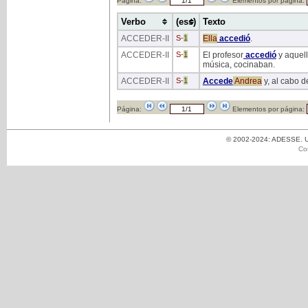
Página:
Elementos por página:
Verbo
(ess)
Texto
ACCEDER
-II
S
-
1
Ella
accedió
.
ACCEDER
-II
S
-
1
El profesor
accedió
y aquell
música, cocinaban.
ACCEDER
-II
S
-
1
Accede
Andrea
y, al cabo d
Página:
Elementos por página:
© 2002-2024: ADESSE. Un
Co