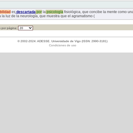
bilidad
es
descartada
por
la
psicología
fisiológica, que concibe la mente como un
a la luz de la neurología, que muestra que el agramatismo (
 por página:
© 2002-2024: ADESSE. Universidade de Vigo (ISSN: 2990-3181)
Condiciones de uso