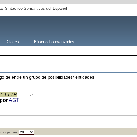
s Sintáctico-Semánticos del Español
Clases
Búsquedas avanzadas
lgo de entre un grupo de posibilidades/ entidades
A1
:ELTR
>
por
AGT
 por página: