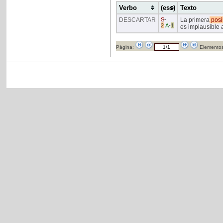
Verbo
(ess)
Texto
DESCARTAR
S
-
La primera
posi
2
A
-
1
es implausible 
Página:
Elementos