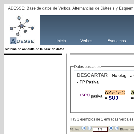
ADESSE: Base de datos de Verbos, Alternancias de Diátesis y Esquema
Inicio
Verbos
Esquemas
Sistema de consulta de la base de datos
Datos buscados
DESCARTAR
- No elegir a
- PP Pasiva
A2
:ELEC
(ser)
pasiva
=
SUJ
=
Hay 1 ejemplos de 1 entradas verbales
Página:
Elementos