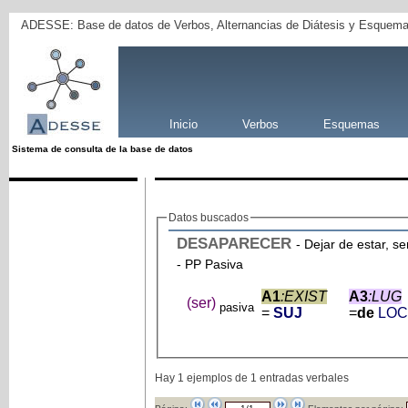
ADESSE: Base de datos de Verbos, Alternancias de Diátesis y Esquema
Inicio
Verbos
Esquemas
Sistema de consulta de la base de datos
Datos buscados
DESAPARECER
- PP Pasiva
A1
:EXIST
A3
:LUG
(ser)
pasiva
=
SUJ
=
de
LOC
Hay 1 ejemplos de 1 entradas verbales