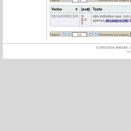
Página:
Elementos por página:
Verbo
(ess)
Texto
DESAPARECER
S
-
otro individuo que, con
1
O
-
apenas
desaparecido
d
3
Página:
Elementos por página:
© 2002-2024: ADESSE. Un
Co