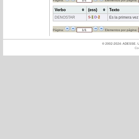
Página:
Elementos por página:
Verbo
(ess)
Texto
DENOSTAR
S
-
1
D
-
2
Es la primera vez
Página:
Elementos por página:
© 2002-2024: ADESSE. Un
Co