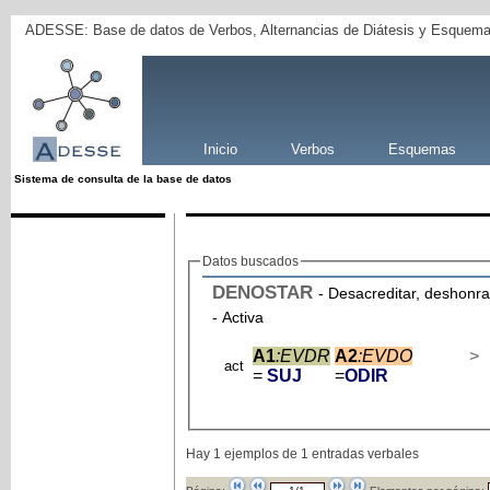
ADESSE: Base de datos de Verbos, Alternancias de Diátesis y Esquema
Inicio
Verbos
Esquemas
Sistema de consulta de la base de datos
Datos buscados
DENOSTAR
- Desacreditar, deshonra
- Activa
A1
:EVDR
A2
:EVDO
>
act
=
SUJ
=
ODIR
Hay 1 ejemplos de 1 entradas verbales