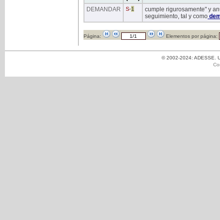
DEMANDAR
S
-
1
cumple rigurosamente" y an
seguimiento, tal y como
dem
Página:
Elementos por página:
© 2002-2024: ADESSE. Un
Co