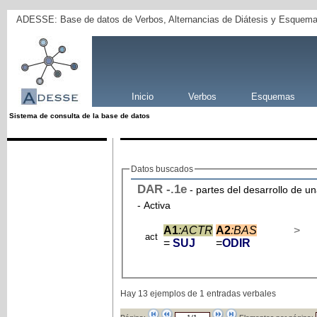
ADESSE: Base de datos de Verbos, Alternancias de Diátesis y Esquema
Inicio
Verbos
Esquemas
Sistema de consulta de la base de datos
Datos buscados
DAR
-
.1e
- partes del desarrollo de u
- Activa
A1
:ACTR
A2
:BAS
>
act
=
SUJ
=
ODIR
Hay 13 ejemplos de 1 entradas verbales