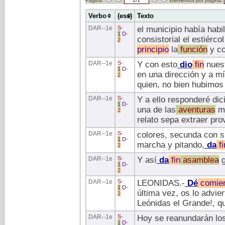
Página:
Elementos por página:
Verbo
(ess)
Texto
DAR
--1e
S
-
el municipio había habi
1
D
-
consistorial el estiérc
2
principio
la
función
y co
DAR
--1e
S
-
Y con esto
dio
fin
nues
1
D
-
en una dirección y a mí
2
quien, no bien hubimos
DAR
--1e
S
-
Y a ello responderé di
1
D
-
una de las
aventuras
má
2
relato sepa extraer pro
DAR
--1e
S
-
colores, secunda con su
1
D
-
marcha y pitando,
da
fi
2
DAR
--1e
S
-
Y así
da
fin
asamblea
g
1
D
-
2
DAR
--1e
S
-
LEONIDAS.-
Dé
comie
1
D
-
última vez, os lo advie
2
Leónidas el Grande!, q
DAR
--1e
S
-
Hoy se reanundarán los
1
D
-