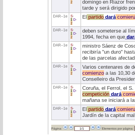
domingo en Riazor frent
2
tarde y será dirigido p
DAR
--1e
S
-
El
partido
dará
comien
1
D
-
2
DAR
--1e
S
-
deben someterse al lím
1
D
-
1994, fecha en que
dar
2
DAR
--1e
S
-
ministro Sáenz de Cosc
1
D
-
recibiría "un duro" has
2
de las parcelas afectad
DAR
--1e
S
-
Varios centenares de de
1
D
-
comienzo
a las 10,30 d
2
Conselleiro da Presiden
DAR
--1e
S
-
Coruña, el Ferrol, el S.
1
D
-
competición
dará
comi
2
mañana se iniciará a la
DAR
--1e
S
-
El
partido
dará
comien
1
D
-
Jardín de la capital m
2
Página:
Elementos por página: