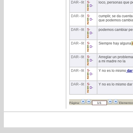
DAR
--9t
S
-
loco, personas que por
1
D
-
2
DAR
--9t
S
-
cumplir, se da cuenta
1
D
-
que podemos cambia
2
DAR
--9t
S
-
podemos cambiar pero
1
D
-
2
DAR
--9t
S
-
Siempre hay alguna
1
D
-
2
DAR
--9t
S
-
Arreglar un problema
1
D
-
a mi madre no la
2
DAR
--9t
S
-
Y no es lo mismo
dar
1
D
-
2
DAR
--9t
S
-
Y no es lo mismo dar 
1
D
-
2
Página:
Elementos