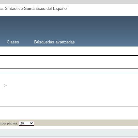
s Sintáctico-Semánticos del Español
Clases
Búsquedas avanzadas
>
 por página: