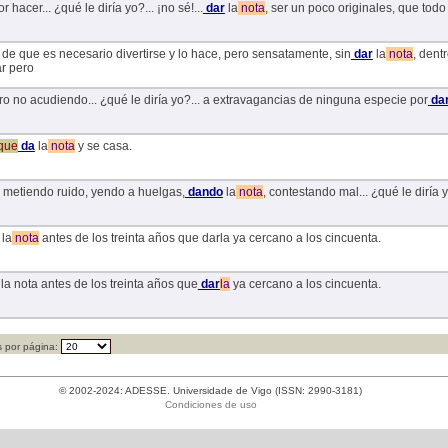
 hacer... ¿qué le diría yo?... ¡no sé!...
dar
la
nota
, ser un poco originales, que todo
 de que es necesario divertirse y lo hace, pero sensatamente, sin
dar
la
nota
, dent
r pero
 no acudiendo... ¿qué le diría yo?... a extravagancias de ninguna especie por
da
que
da
la
nota
y se casa.
 metiendo ruido, yendo a huelgas,
dando
la
nota
, contestando mal... ¿qué le dirí
la
nota
antes de los treinta años que darla ya cercano a los cincuenta.
la nota antes de los treinta años que
dar
la
ya cercano a los cincuenta.
 por página:
© 2002-2024: ADESSE. Universidade de Vigo (ISSN: 2990-3181)
Condiciones de uso