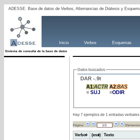
ADESSE: Base de datos de Verbos, Alternancias de Diátesis y Esquema
Inicio
Verbos
Esquemas
Sistema de consulta de la base de datos
Datos buscados
DAR
-
.9t
A1
:ACTR
A2
:BAS
=
SUJ
=
ODIR
Hay 7 ejemplos de 1 entradas verbales
Página:
Elementos
Verbo
(ess)
Texto