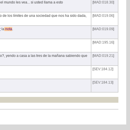
 el mundo les vea... si usted llama a esto
[
MAD:018.30
]
ro de los límites de una sociedad que nos ha sido dada,
[
MAD:019.06
]
r
la
nota
.
[
MAD:019.09
]
[
MAD:195.16
]
a yo?, yendo a casa a las tres de la mañana sabiendo que
[
MAD:019.21
]
[
SEV:184.12
]
[
SEV:184.13
]