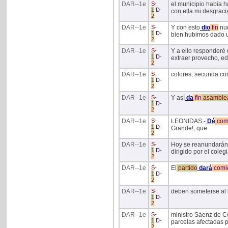
DAR
--1e
S
-
el municipio había h
1
D
-
con ella mi desgraci
2
DAR
--1e
S
-
Y con esto
dio
fin
nue
1
D
-
bien hubimos dado 
2
DAR
--1e
S
-
Y a ello responderé
1
D
-
extraer provecho, ed
2
DAR
--1e
S
-
colores, secunda con
1
D
-
2
DAR
--1e
S
-
Y así
da
fin
asamble
1
D
-
2
DAR
--1e
S
-
LEONIDAS.-
Dé
com
1
D
-
Grande!, que
2
DAR
--1e
S
-
Hoy se reanundarán 
1
D
-
dirigido por el col
2
DAR
--1e
S
-
El
partido
dará
comi
1
D
-
2
DAR
--1e
S
-
deben someterse al l
1
D
-
2
DAR
--1e
S
-
ministro Sáenz de Co
1
D
-
parcelas afectadas p
2