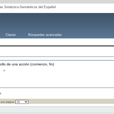
s Sintáctico-Semánticos del Español
Clases
Búsquedas avanzadas
rollo de una acción (comienzo, fin)
>
s
 por página: