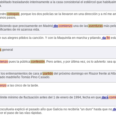
abilitado trasladando interinamente a la casa consistorial el estiércol que habitual
a.
stro
coloquio
, porque los dos policías se la llevaron en una dirección y a mí me ar
unos pasos,
 diciendo que precisamente en Madrid
dio
comienzo
una de las
aventuras
más pelig
ificantes de mi azarosa vida.
 sus alegres pitidos la canción. Y con la Maquinita en marcha y pitando,
da
fin
est
a
general
ienzo
pues la pública
confesión
. Pero antes, y por última vez, os lo advierto: sea
los entrenamientos de cara al
partido
del próximo domingo en Riazor frente al Alb
egiado madrileño Tomás Pino Casado.
enzo
a las cinco de la tarde.
ímite mínimo de fluctuación antes del 1 de enero de 1994, fecha en que
dará
comi
sculluela explicó el pasado año que Galicia no recibiría "un duro" hasta que no
di
or el paso de las vías rápidas.