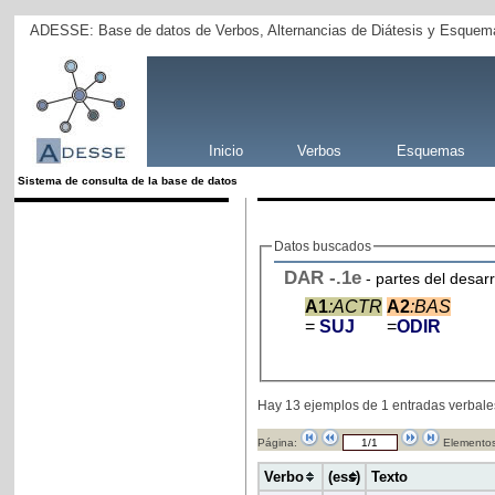
ADESSE: Base de datos de Verbos, Alternancias de Diátesis y Esquema
Inicio
Verbos
Esquemas
Sistema de consulta de la base de datos
Datos buscados
DAR
-
.1e
- partes del desar
A1
:ACTR
A2
:BAS
=
SUJ
=
ODIR
Hay 13 ejemplos de 1 entradas verbale
Página:
Elementos
Verbo
(ess)
Texto