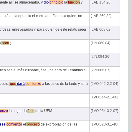
mente allí se almacenaba, y
dio
principio
la
función
y
[
LAB:154.26
]
rastró en la opuesta el comisario Flores, a quien, no
[
LAB:269.32
]
rosas, enrevesadas y, para quien de este relato sepa
[
LAB:008.02
]
a
obra
.)
[
1IN:080.04
]
[
2IN:094.26
]
 quien sea el más culpable, ése, ¡palabra de Leónidas el
[
2IN:066.07
]
acete,
que
dará
comienzo
a las cinco de la tarde y será
[
2VO:042-2.2-04
]
[
1VO:044-2.1-08
]
enzo
la segunda
fase
de la UEM.
[
1VO:054-3.2-07
]
ese
comienzo
el
proceso
de expropiación de las
[
1VO:028-3.1-40
]