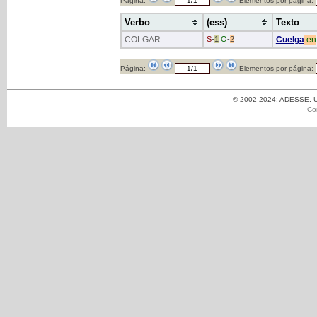
Página:
Elementos por página:
Verbo
(ess)
Texto
COLGAR
S
-
1
O
-
2
Cuelga
en
Página:
Elementos por página:
© 2002-2024: ADESSE. Un
Co