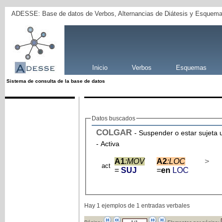
ADESSE: Base de datos de Verbos, Alternancias de Diátesis y Esquema
Inicio
Verbos
Esquemas
Sistema de consulta de la base de datos
Datos buscados
COLGAR
- Suspender o estar sujeta u
- Activa
A1
:MOV
A2
:LOC
>
act
=
SUJ
=
en
LOC
Hay 1 ejemplos de 1 entradas verbales