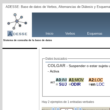
ADESSE: Base de datos de Verbos, Alternancias de Diátesis y Esquema
Inicio
Verbos
Esquemas
Sistema de consulta de la base de datos
Datos buscados
COLGAR
- Suspender o estar sujeta u
- Activa
A0
:INI
A1
:MOV
A2
:LOC
act
=
SUJ
=
ODIR
=
en
LOC
Hay 2 ejemplos de 1 entradas verbales