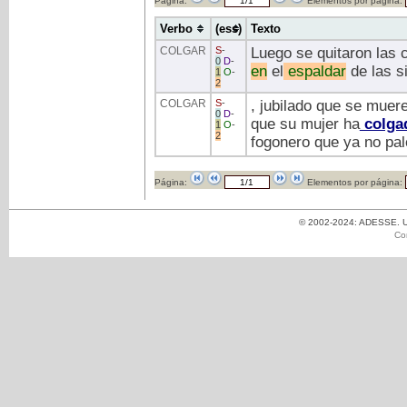
Página:
Elementos por página:
Verbo
(ess)
Texto
COLGAR
S
-
Luego se quitaron las 
0
D
-
en
el
espaldar
de las si
1
O
-
2
COLGAR
S
-
, jubilado que se muer
0
D
-
que su mujer ha
colga
1
O
-
2
fogonero que ya no pal
Página:
Elementos por página:
© 2002-2024: ADESSE. Un
Co