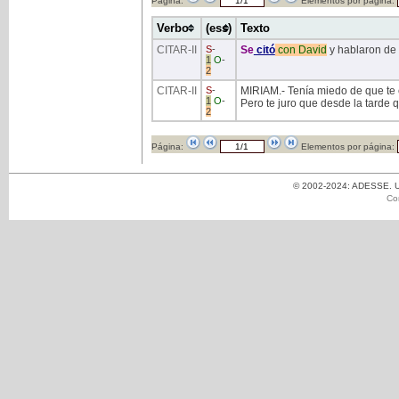
Página:
Elementos por página:
Verbo
(ess)
Texto
CITAR
-II
S
-
Se
citó
con
David
y hablaron de 
1
O
-
2
CITAR
-II
S
-
MIRIAM.- Tenía miedo de que te 
1
O
-
Pero te juro que desde la tarde q
2
Página:
Elementos por página:
© 2002-2024: ADESSE. Un
Co