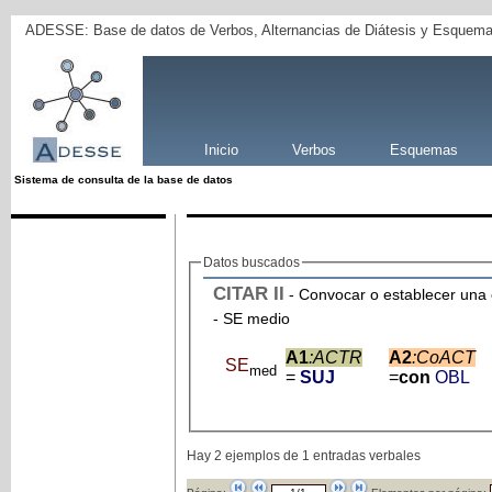
ADESSE: Base de datos de Verbos, Alternancias de Diátesis y Esquema
Inicio
Verbos
Esquemas
Sistema de consulta de la base de datos
Datos buscados
CITAR
II
- Convocar o establecer una 
- SE medio
A1
:ACTR
A2
:CoACT
SE
med
=
SUJ
=
con
OBL
Hay 2 ejemplos de 1 entradas verbales