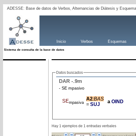
ADESSE: Base de datos de Verbos, Alternancias de Diátesis y Esquema
Inicio
Verbos
Esquemas
Sistema de consulta de la base de datos
Datos buscados
DAR
-
.9m
- SE mpasivo
A2
:BAS
SE
a
OIND
mpasiva
=
SUJ
Hay 1 ejemplos de 1 entradas verbales