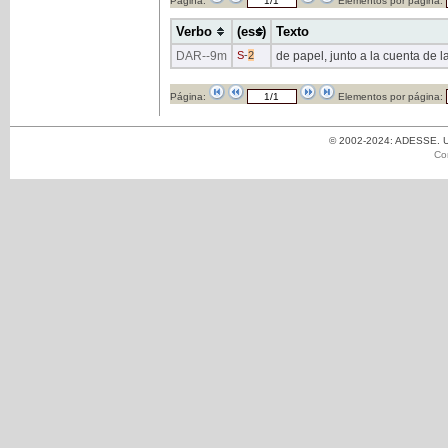
Página:
Elementos por página:
Verbo
(ess)
Texto
DAR
--9m
S
-
2
de papel, junto a la cuenta de
Página:
Elementos por página:
© 2002-2024: ADESSE. Un
Co