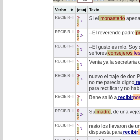
Página:
Elementos por página:
Verbo
(ess)
Texto
RECIBIR
-II
S
-
Si el
monasterio
apena
1
D
-
2
RECIBIR
-II
S
-
--El reverendo padre
pr
1
D
-
2
RECIBIR
-II
S
-
--El gusto es mío. Soy
1
D
-
señores
consejeros
le
2
RECIBIR
-II
S
-
Venía ya la secretaria 
1
D
-
2
RECIBIR
-II
S
-
nuevo el traje de don 
1
D
-
no me parecía digno
re
2
para rectificar y no ha
RECIBIR
-II
S
-
Bene salió a
recibir
no
1
D
-
2
RECIBIR
-II
S
-
Su
madre
, de una veje
1
D
-
2
RECIBIR
-II
S
-
resto los llevaron de u
1
D
-
dispuesta para
recibir
2