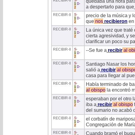
RECIBIR
-II
S
-
quedaba una hora para 
1
D
-
a despertarlo para que
2
RECIBIR
-II
S
-
precio de la música y l
1
D
-
que
nos
recibieron
en 
2
RECIBIR
-II
S
-
La única vez que traté 
1
D
-
cierta agresividad, y s
2
clarificar un poco su pa
RECIBIR
-II
S
-
--Se fue a
recibir
al
ob
1
D
-
2
RECIBIR
-II
S
-
Santiago Nasar los homb
1
D
-
salió a
recibir
al
obisp
2
casa para llegar al pue
RECIBIR
-II
S
-
Había terminado de bar
1
D
-
al
obispo
la encontró m
2
RECIBIR
-II
S
-
esperaban por el otro l
1
D
-
iba a
recibir
al
obispo
f
2
del sumario no acabó d
RECIBIR
-II
S
-
el corbatín de mariposa
1
D
-
Congregación de Marí
2
RECIBIR
-II
S
-
Cuando bramó el buque