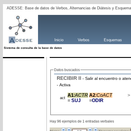
ADESSE: Base de datos de Verbos, Alternancias de Diátesis y Esquema
Inicio
Verbos
Esquemas
Sistema de consulta de la base de datos
Datos buscados
RECIBIR
II
- Salir al encuentro o ate
- Activa
A1
:ACTR
A2
:CoACT
>
act
=
SUJ
=
ODIR
Hay 96 ejemplos de 1 entradas verbales