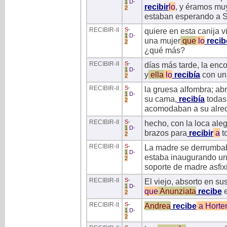
1
D
-
recibir
lo
, y éramos mu
2
estaban esperando a S
RECIBIR
-II
S
-
quiere en esta canija 
1
D
-
una mujer
que
lo
recib
2
¿qué más?
RECIBIR
-II
S
-
días más tarde, la enco
1
D
-
y
ella
lo
recibía
con un
2
RECIBIR
-II
S
-
la gruesa alfombra; abr
1
D
-
su cama,
recibía
todas
2
acomodaban a su alre
RECIBIR
-II
S
-
hecho, con la loca aleg
1
D
-
brazos para
recibir
a
t
2
RECIBIR
-II
S
-
La madre se derrumbaba
1
D
-
estaba inaugurando una
2
soporte de madre asfix
RECIBIR
-II
S
-
El viejo, absorto en su
1
D
-
que
Anunziata
recibe
e
2
RECIBIR
-II
S
-
Andrea
recibe
a
Horte
1
D
-
2