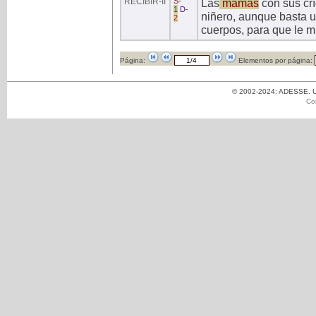
RECIBIR
-II
S
-
Las
mamás
con sus cr
1
D
-
niñero, aunque basta 
2
cuerpos, para que le m
Página:
Elementos por página:
© 2002-2024: ADESSE. Un
Co