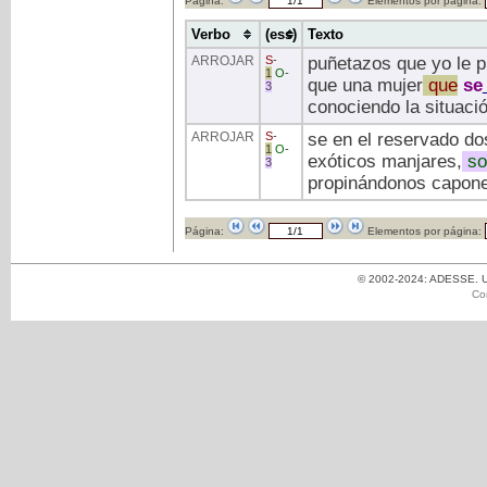
Página:
Elementos por página:
Verbo
(ess)
Texto
ARROJAR
S
-
puñetazos que yo le p
1
O
-
que una mujer
que
se
3
conociendo la situaci
ARROJAR
S
-
se en el reservado do
1
O
-
exóticos manjares,
so
3
propinándonos capone
Página:
Elementos por página:
© 2002-2024: ADESSE. Un
Co