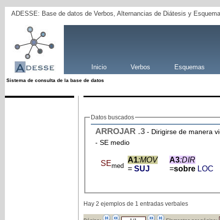
ADESSE: Base de datos de Verbos, Alternancias de Diátesis y Esquema
Inicio
Verbos
Esquemas
Sistema de consulta de la base de datos
Datos buscados
ARROJAR
.3
- Dirigirse de manera vi
- SE medio
A1
:MOV
A3
:DIR
SE
med
=
SUJ
=
sobre
LOC
Hay 2 ejemplos de 1 entradas verbales