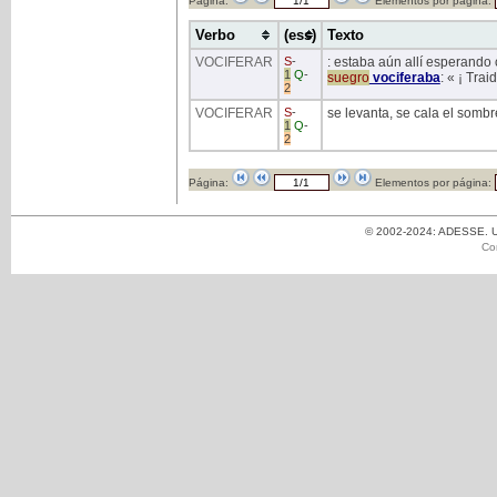
Página:
Elementos por página:
Verbo
(ess)
Texto
VOCIFERAR
S
-
: estaba aún allí esperando 
1
Q
-
suegro
vociferaba
: « ¡ Trai
2
VOCIFERAR
S
-
se levanta, se cala el sombr
1
Q
-
2
Página:
Elementos por página:
© 2002-2024: ADESSE. Un
Co