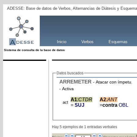
ADESSE: Base de datos de Verbos, Alternancias de Diátesis y Esquema
Inicio
Verbos
Esquemas
Sistema de consulta de la base de datos
Datos buscados
ARREMETER
- Atacar con ímpetu.
- Activa
A1
:CTDR
A2
:ANT
act
=
SUJ
=
contra
OBL
Hay 5 ejemplos de 1 entradas verbales