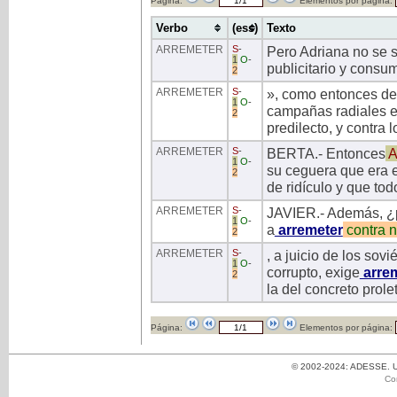
Página:
Elementos por página:
Verbo
(ess)
Texto
ARREMETER
S
-
Pero Adriana no se 
1
O
-
publicitario y consum
2
ARREMETER
S
-
», como entonces de
1
O
-
campañas radiales 
2
predilecto, y contra
ARREMETER
S
-
BERTA.- Entonces
A
1
O
-
su ceguera que era el
2
de ridículo y que to
ARREMETER
S
-
JAVIER.- Además, ¿p
1
O
-
a
arremeter
contra
n
2
ARREMETER
S
-
, a juicio de los sov
1
O
-
corrupto, exige
arre
2
la del concreto prolet
Página:
Elementos por página:
© 2002-2024: ADESSE. Un
Co