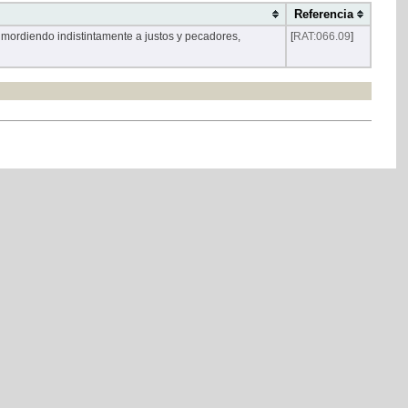
Referencia
 mordiendo indistintamente a justos y pecadores,
[
RAT:066.09
]