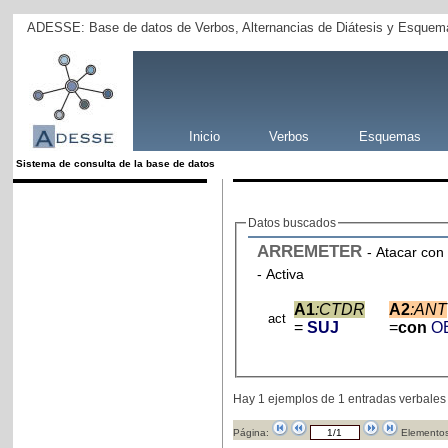
ADESSE: Base de datos de Verbos, Alternancias de Diátesis y Esquema
Inicio
Verbos
Esquemas
Sistema de consulta de la base de datos
Datos buscados
ARREMETER
- Atacar con
- Activa
A1
:CTDR
A2
:ANT
act
=
SUJ
=
con
O
Hay 1 ejemplos de 1 entradas verbales
Página:
Elementos