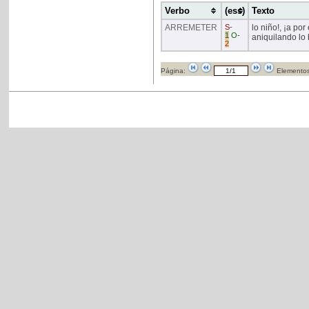
Verbo
(ess)
Texto
ARREMETER
S
-
lo niño!, ¡a po
1
O
-
aniquilando lo
2
Página:
Elementos