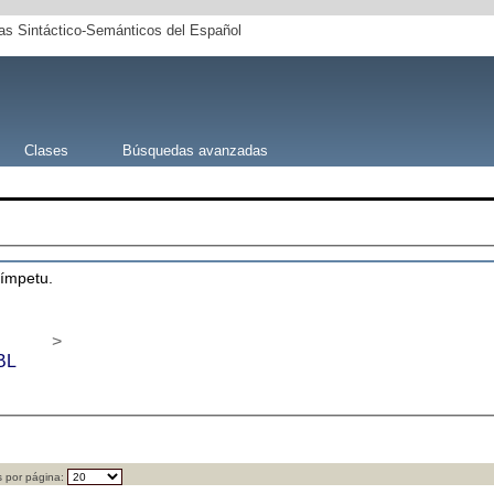
s Sintáctico-Semánticos del Español
Clases
Búsquedas avanzadas
 ímpetu.
>
BL
 por página: