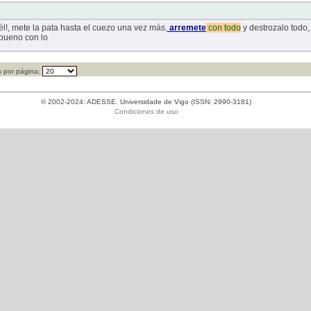
r él!, mete la pata hasta el cuezo una vez más,
arremete
con
todo
y destrozalo todo,
 bueno con lo
 por página:
© 2002-2024: ADESSE. Universidade de Vigo (ISSN: 2990-3181)
Condiciones de uso