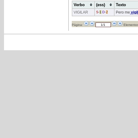
Verbo
(ess)
Texto
VIGILAR
S
-
1
D
-
2
Pero me
vigi
Página:
Elementos