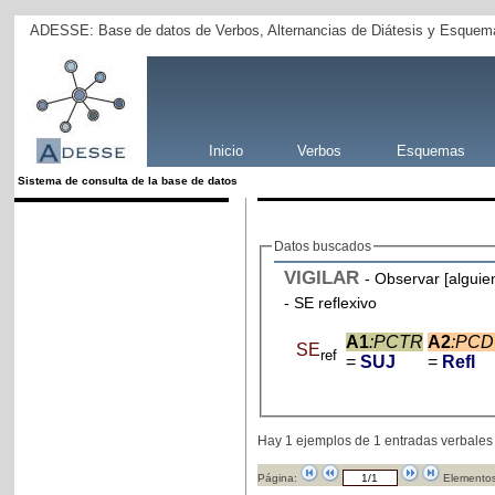
ADESSE: Base de datos de Verbos, Alternancias de Diátesis y Esquema
Inicio
Verbos
Esquemas
Sistema de consulta de la base de datos
Datos buscados
VIGILAR
- Observar [alguie
- SE reflexivo
A1
:PCTR
A2
:PC
SE
ref
=
SUJ
=
Refl
Hay 1 ejemplos de 1 entradas verbales
Página:
Elementos