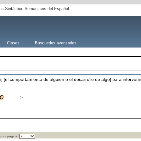
s Sintáctico-Semánticos del Español
Clases
Búsquedas avanzadas
n] [el comportamiento de alguien o el desarrollo de algo] para interve
DO
>
 por página: