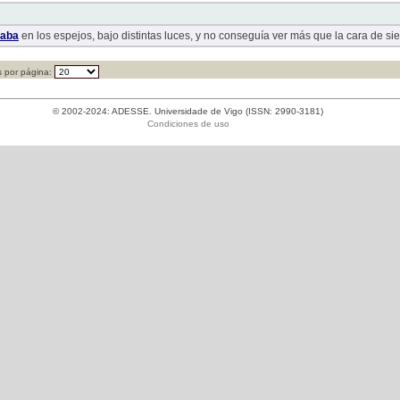
laba
en los espejos, bajo distintas luces, y no conseguía ver más que la cara de si
 por página:
© 2002-2024: ADESSE. Universidade de Vigo (ISSN: 2990-3181)
Condiciones de uso