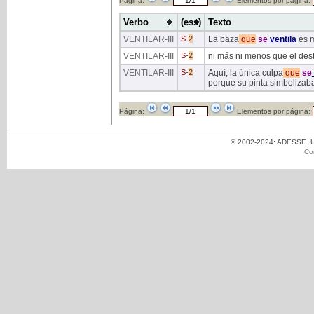
Página:
Elementos por página:
Verbo
(ess)
Texto
VENTILAR
-III
S
-
2
La baza
que
se
ventila
es m
VENTILAR
-III
S
-
2
ni más ni menos que el dest
VENTILAR
-III
S
-
2
Aquí, la única culpa
que
se
porque su pinta simbolizab
Página:
Elementos por página:
© 2002-2024: ADESSE. Un
Co