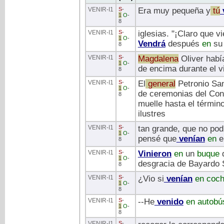
VENIR
-I1
S
-
Era muy pequeña y
tú
1
O
-
8
VENIR
-I1
S
-
iglesias. "¡Claro que 
1
O
-
Vendrá
después
en
su
8
VENIR
-I1
S
-
Magdalena
Oliver habí
1
O
-
de encima durante el vi
8
VENIR
-I1
S
-
El
general
Petronio San
1
O
-
de ceremonias del Con
8
muelle hasta el término
ilustres
VENIR
-I1
S
-
tan grande, que no podí
1
O
-
pensé que
venían
en
e
8
VENIR
-I1
S
-
Vinieron
en
un
buque
d
1
O
-
desgracia de Bayardo S
8
VENIR
-I1
S
-
¿Vio si
venían
en
coch
1
O
-
8
VENIR
-I1
S
-
--He
venido
en
autobú
1
O
-
8
VENIR
-I1
S
-