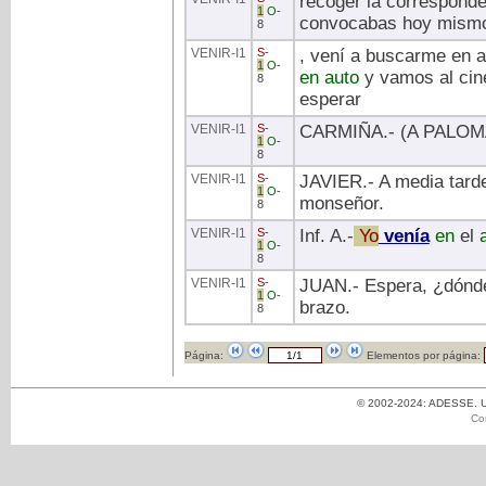
recoger la correspond
1
O
-
convocabas hoy mismo,
8
VENIR
-I1
S
-
, vení a buscarme en a
1
O
-
en
auto
y vamos al cine,
8
esperar
VENIR
-I1
S
-
CARMIÑA.- (A PALOMA
1
O
-
8
VENIR
-I1
S
-
JAVIER.- A media tard
1
O
-
monseñor.
8
VENIR
-I1
S
-
Inf. A.-
Yo
venía
en
el
a
1
O
-
8
VENIR
-I1
S
-
JUAN.- Espera, ¿dónde
1
O
-
brazo.
8
Página:
Elementos por página:
© 2002-2024: ADESSE. Un
Co