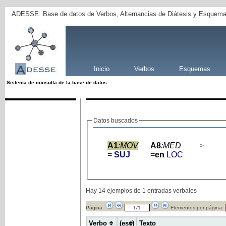
ADESSE: Base de datos de Verbos, Alternancias de Diátesis y Esquema
Inicio
Verbos
Esquemas
Sistema de consulta de la base de datos
Datos buscados
A1
:MOV
A8
:MED
>
=
SUJ
=
en
LOC
Hay 14 ejemplos de 1 entradas verbales
Página:
Elementos por página:
Verbo
(ess)
Texto