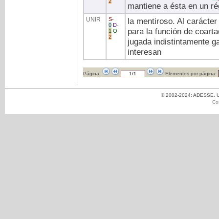
2
mantiene a ésta en un ré
UNIR
S
-
la mentiroso. Al carácter
0
D
-
para la función de coarta
1
O
-
2
jugada indistintamente g
interesan
Página:
Elementos por página:
© 2002-2024: ADESSE. Un
Co