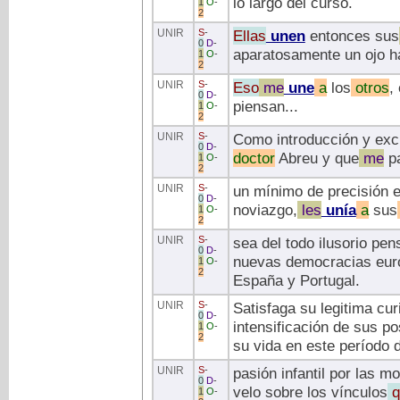
lo largo del curso.
1
O
-
2
UNIR
S
-
Ellas
unen
entonces sus
0
D
-
aparatosamente un ojo ha
1
O
-
2
UNIR
S
-
Eso
me
une
a
los
otros
,
0
D
-
piensan...
1
O
-
2
UNIR
S
-
Como introducción y exc
0
D
-
doctor
Abreu y que
me
pa
1
O
-
2
UNIR
S
-
un mínimo de precisión el
0
D
-
noviazgo,
les
unía
a
sus
1
O
-
2
UNIR
S
-
sea del todo ilusorio pen
0
D
-
nuevas democracias eur
1
O
-
2
España y Portugal.
UNIR
S
-
Satisfaga su legitima cur
0
D
-
intensificación de sus po
1
O
-
2
su vida en este período d
UNIR
S
-
pasión infantil por las 
0
D
-
velo sobre los vínculos
q
1
O
-