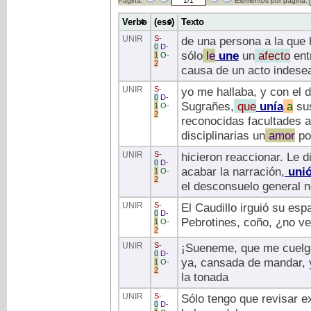
Página:
Elementos por página:
Verbo
(ess)
Texto
UNIR
S
-
de una persona a la que
0
D
-
sólo
le
une
un
afecto
entr
1
O
-
2
causa de un acto indese
UNIR
S
-
yo me hallaba, y con el 
0
D
-
Sugrañes,
que
unía
a
sus
1
O
-
2
reconocidas facultades a
disciplinarias un
amor
po
UNIR
S
-
hicieron reaccionar. Le d
0
D
-
acabar la narración,
uni
1
O
-
2
el desconsuelo general 
UNIR
S
-
El Caudillo irguió su esp
0
D
-
Pebrotines, coño, ¿no ve
1
O
-
2
UNIR
S
-
¡Sueneme, que me cuelg
0
D
-
ya, cansada de mandar, y
1
O
-
2
la tonada
UNIR
S
-
Sólo tengo que revisar e
0
D
-