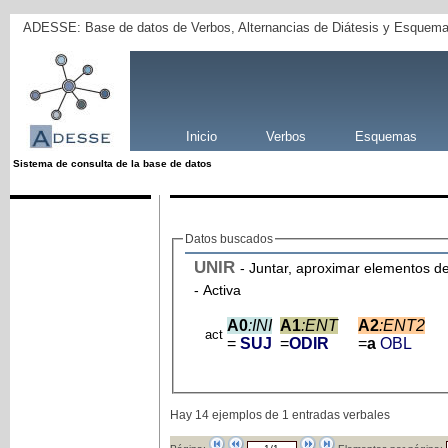
ADESSE: Base de datos de Verbos, Alternancias de Diátesis y Esquema
Inicio
Verbos
Esquemas
Sistema de consulta de la base de datos
Datos buscados
UNIR
- Juntar, aproximar elementos d
- Activa
A0
:INI
A1
:ENT
A2
:ENT2
act
=
SUJ
=
ODIR
=
a
OBL
Hay 14 ejemplos de 1 entradas verbales