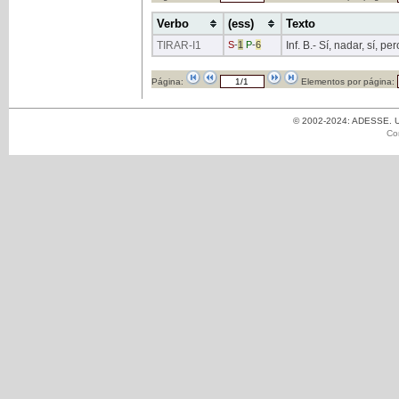
Verbo
(ess)
Texto
TIRAR
-I1
S
-
1
P
-
6
Inf. B.- Sí, nadar, sí, pe
Página:
Elementos por página:
© 2002-2024: ADESSE. Un
Co