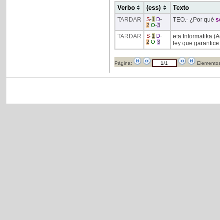
Verbo
(ess)
Texto
TARDAR
S
-
1
D
-
TEO.- ¿Por qué
s
2
O
-
3
TARDAR
S
-
1
D
-
eta Informatika (
2
O
-
3
ley que garantice
Página:
Elementos