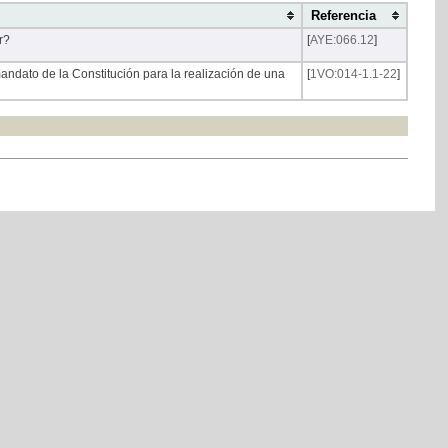
Referencia
r?
[
AYE:066.12
]
andato de la Constitución para la realización de una
[
1VO:014-1.1-22
]