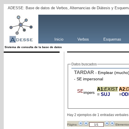
ADESSE: Base de datos de Verbos, Alternancias de Diátesis y Esquema
Inicio
Verbos
Esquemas
Sistema de consulta de la base de datos
Datos buscados
TARDAR
- Emplear (mucho)
- SE impersonal
A1
:EXIST
A2
:
SE
impers
=
SUJ
=
OD
Hay 2 ejemplos de 1 entradas verbales
Página:
Elementos