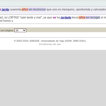
e
tarda
cuarenta
años
en
reconocer
que uno es mezquino, oportunista y calculado
Aei), la LORTAD "sale tarde y mal", ya que
se
ha
tardado
trece
años
en
recoger
el m
 el honor y
 por página:
© 2002-2024: ADESSE. Universidade de Vigo (ISSN: 2990-3181)
Condiciones de uso