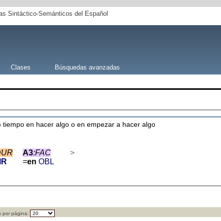
s Sintáctico-Semánticos del Español
Clases
Búsquedas avanzadas
 tiempo en hacer algo o en empezar a hacer algo
DUR
A3
:FAC
>
IR
=
en
OBL
 por página: