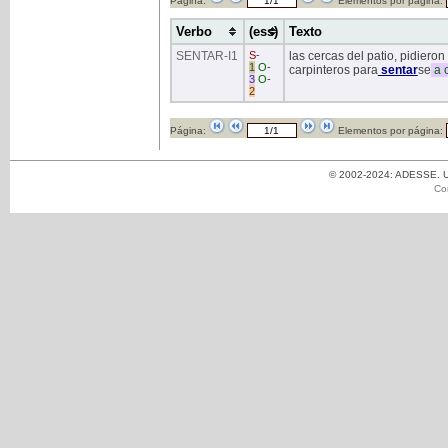
Página:
Elementos por página:
Verbo
(ess)
Texto
SENTAR
-I1
S
-
las cercas del patio, pidiero
1
O
-
carpinteros para
sentar
se
a
3
O
-
2
Página:
Elementos por página:
© 2002-2024: ADESSE. Un
Co