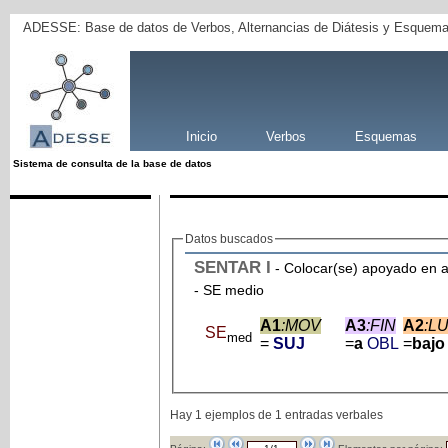
ADESSE: Base de datos de Verbos, Alternancias de Diátesis y Esquema
Inicio
Verbos
Esquemas
Sistema de consulta de la base de datos
Datos buscados
SENTAR
I
- Colocar(se) apoyado en a
- SE medio
A1
:MOV
A3
:FIN
A2
:L
SE
med
=
SUJ
=
a
OBL
=
baj
Hay 1 ejemplos de 1 entradas verbales