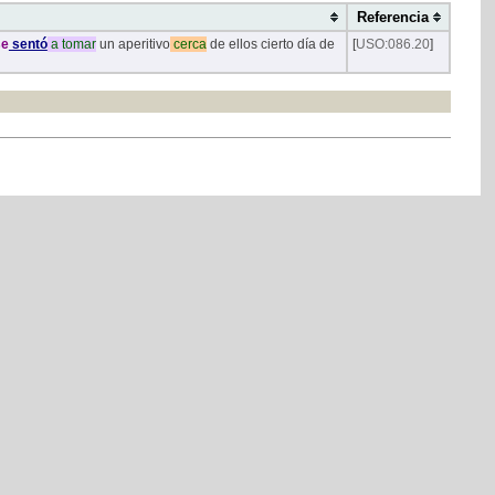
Referencia
e
sentó
a
tomar
un aperitivo
cerca
de ellos cierto día de
[
USO:086.20
]