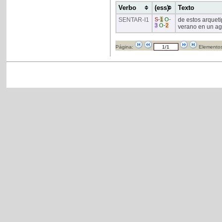
Verbo
(ess)
Texto
SENTAR
-I1
S
-
1
O
-
de estos arqueti
3
O
-
2
verano en un ag
Página:
Elementos