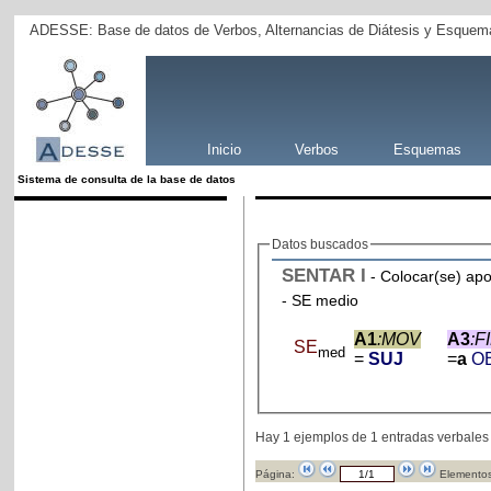
ADESSE: Base de datos de Verbos, Alternancias de Diátesis y Esquema
Inicio
Verbos
Esquemas
Sistema de consulta de la base de datos
Datos buscados
SENTAR
I
- Colocar(se) ap
- SE medio
A1
:MOV
A3
:F
SE
med
=
SUJ
=
a
O
Hay 1 ejemplos de 1 entradas verbales
Página:
Elementos