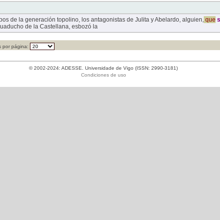
pos de la generación topolino, los antagonistas de Julita y Abelardo, alguien,
que
s
uaducho de la Castellana, esbozó la
 por página:
© 2002-2024: ADESSE. Universidade de Vigo (ISSN: 2990-3181)
Condiciones de uso