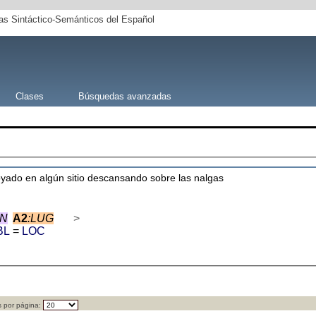
s Sintáctico-Semánticos del Español
Clases
Búsquedas avanzadas
oyado en algún sitio descansando sobre las nalgas
IN
A2
:LUG
>
BL
=
LOC
 por página: