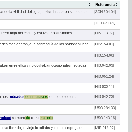
Referencia
cando la virilidad del tigre, deslumbrador en su potente
[
SON:304.04
]
[
TER:031.09
]
errera bajó del coche y estuvo unos instantes
[
HIS:113.07
]
aredes medianeras, que sobresalía de las baldosas unos
[
HIS:154.01
]
[
HIS:154.06
]
aban entre ellos y no ocultaban ocasionales risotadas.
[
HIS:042.03
]
[
HIS:051.24
]
[
HIS:033.11
]
minos
rodeados
de
precipicios
, en medio de una
[
HIS:042.23
]
[
USO:084.33
]
rodead
siempre
de
cierto
misterio
.
[
USO:143.16
]
, masticando; el viejo le odiaba y el odio segregaba
[
MIR:018.07
]