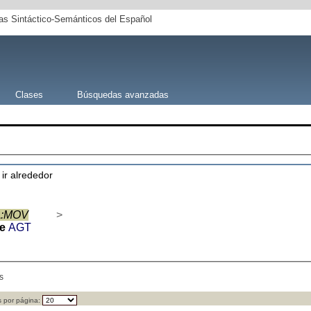
s Sintáctico-Semánticos del Español
Clases
Búsquedas avanzadas
 ir alrededor
1
:MOV
>
de
AGT
s
 por página: