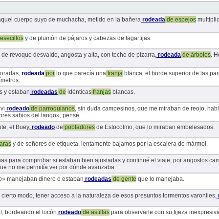
aquel cuerpo suyo de muchacha, metido en la bañera
rodeada
de
espejos
multipli
esecillos
y de plumón de pájaros y cabezas de lagartijas.
, de revoque desvaído, angosta y alta, con techo de pizarra,
rodeada
de
árboles
. H
loradas,
rodeada
por
lo que parecía una
franja
blanca: el borde superior de las p
ímetros.
s y estaban
rodeadas
de
idénticas
franjas
blancas.
vi
rodeado
de
parroquianos
, sin duda campesinos, que me miraban de reojo, habl
res sabios del tango», pensé.
te, el Buey,
rodeado
de
pobladores
de Estocolmo, que lo miraban embelesados.
aras
y de señores de etiqueta, lentamente bajamos por la escalera de mármol.
nas para comprobar si estaban bien ajustadas y continué el viaje, por angostos ca
que no me permitía ver por dónde avanzaba.
no» manejaban dinero o estaban
rodeadas
de
gente
que lo manejaba.
cierto modo, tener acceso a la naturaleza de esos presuntos tormentos varoniles,
él, bordeando el tocón
rodeado
de
astillas
para observarle con su fijeza inexpresiva