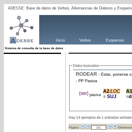
ADESSE: Base de datos de Verbos, Alternancias de Diátesis y Esquema
Inicio
Verbos
Esquemas
Sistema de consulta de la base de datos
Datos buscados
RODEAR
- Estar, ponerse o
- PP Pasiva
A2
:LOC
A
(ser)
pasiva
=
SUJ
=
Hay 14 ejemplos de 1 entradas verbale
Página:
Elementos