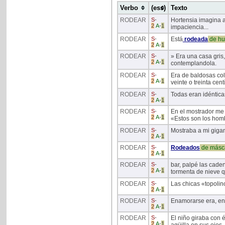
Verbo
(ess)
Texto
RODEAR
S
-
Hortensia imagina 
2
A
-
1
impaciencia...
RODEAR
S
-
Está
rodeada
de
hu
2
A
-
1
RODEAR
S
-
» Era una casa gris
2
A
-
1
contemplandola.
RODEAR
S
-
Era de baldosas co
2
A
-
1
veinte o treinta cent
RODEAR
S
-
Todas eran idéntica
2
A
-
1
RODEAR
S
-
En el mostrador me 
2
A
-
1
«Estos son los homb
RODEAR
S
-
Mostraba a mi gigan
2
A
-
1
RODEAR
S
-
Rodeados
de
másc
2
A
-
1
RODEAR
S
-
bar, palpé las cade
2
A
-
1
tormenta de nieve 
RODEAR
S
-
Las chicas «topoli
2
A
-
1
RODEAR
S
-
Enamorarse era, en 
2
A
-
1
RODEAR
S
-
El niño giraba con 
2
A
-
1