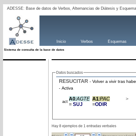
ADESSE: Base de datos de Verbos, Alternancias de Diátesis y Esquema
Inicio
Verbos
Esquemas
Sistema de consulta de la base de datos
Datos buscados
RESUCITAR
- Volver a vivir tras hab
- Activa
A0
:AGTE
A1
:PAC
>
act
=
SUJ
=
ODIR
Hay 8 ejemplos de 1 entradas verbales