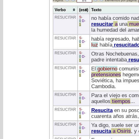
Página:
Elementos por página:
Verbo
(ess)
Texto
RESUCITAR
S
-
no había comido nad
0
D
-
resucitar
a
una
mue
1
la humedad del ama
RESUCITAR
S
-
había regresado, hab
0
D
-
luz
había
resucitad
1
RESUCITAR
S
-
Otras Nochebuenas, t
0
D
-
padre intentaba
resu
1
RESUCITAR
S
-
El
gobierno
comunista
0
D
-
pretensiones
hegemón
1
Soviética, ha impue
Cambodia.
RESUCITAR
S
-
Para el viejo es co
0
D
-
aquellos
tiempos
...
1
RESUCITAR
S
-
Resucita
en su poso 
0
D
-
cuarenta años atrás, 
1
RESUCITAR
S
-
Ya digo, suele ser u
0
D
-
resucita
a
Osiris
, y
1