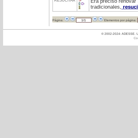
RESUCITAR
S
-
Era preciso renovar
0
D
-
tradicionales,
resuci
1
Página:
Elementos por página:
© 2002-2024: ADESSE. Un
Co