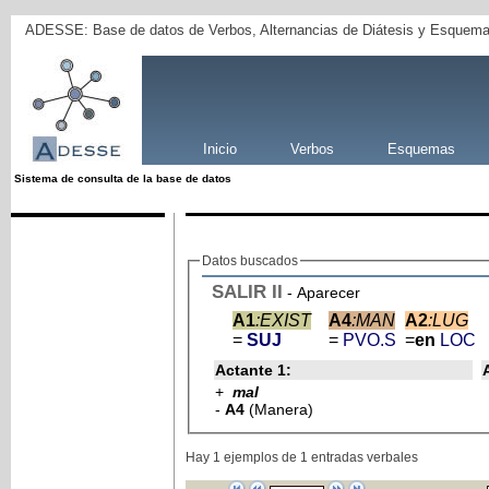
ADESSE: Base de datos de Verbos, Alternancias de Diátesis y Esquema
Inicio
Verbos
Esquemas
Sistema de consulta de la base de datos
Datos buscados
SALIR
II
- Aparecer
A1
:EXIST
A4
:MAN
A2
:LUG
=
SUJ
=
PVO.S
=
en
LOC
Actante 1:
+
mal
-
A4
(Manera)
Hay 1 ejemplos de 1 entradas verbales