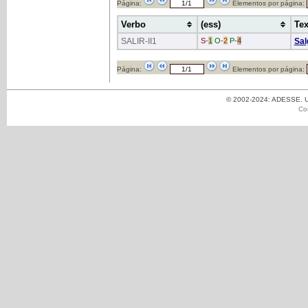
Página:
Elementos por página:
Verbo
(ess)
Tex
SALIR
-II1
S
-
1
O
-
2
P
-
4
Sal
Página:
Elementos por página:
© 2002-2024: ADESSE. Un
Co