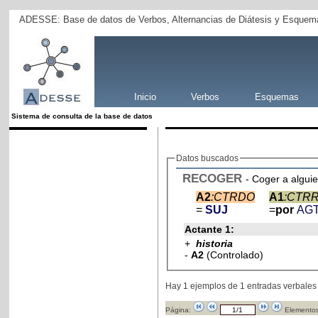
ADESSE: Base de datos de Verbos, Alternancias de Diátesis y Esquema
Inicio
Verbos
Esquemas
Sistema de consulta de la base de datos
Datos buscados
RECOGER
- Coger a alguie
A2
:CTRDO
A1
:CTR
=
SUJ
=
por
AG
Actante 1:
+
historia
-
A2
(Controlado)
Hay 1 ejemplos de 1 entradas verbales
Página:
Elementos