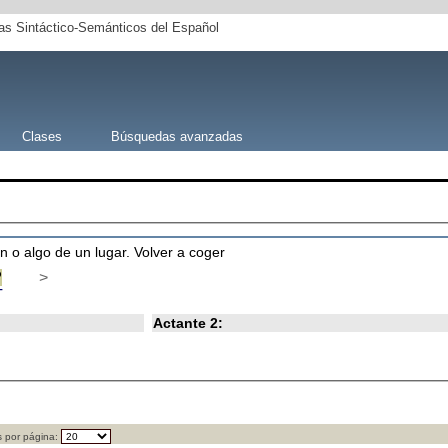
s Sintáctico-Semánticos del Español
Clases
Búsquedas avanzadas
n o algo de un lugar. Volver a coger
R
>
T
Actante 2:
 por página: