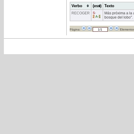
Verbo
(ess)
Texto
RECOGER
S
-
Más próxima a la a
2
A
-
1
bosque del lobo".
Página:
Elementos