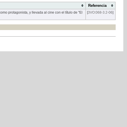
Referencia
o protagonista, y llevada al cine con el título de "El
[
3VO:068-3.2-06
]