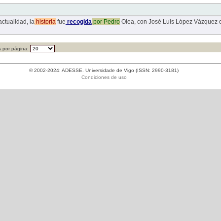
ctualidad, la
historia
fue
recogida
por
Pedro
Olea, con José Luis López Vázquez com
 por página:
© 2002-2024: ADESSE. Universidade de Vigo (ISSN: 2990-3181)
Condiciones de uso