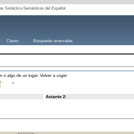
s Sintáctico-Semánticos del Español
Clases
Búsquedas avanzadas
n o algo de un lugar. Volver a coger
R
>
T
Actante 2: