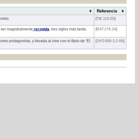
Referencia
imido.
[
TIE:110.05
]
ser magistralmente
recogida
, tres siglos más tarde,
[
RAT:278.34
]
o protagonista, y llevada al cine con el título de "El
[
3VO:068-3.2-06
]