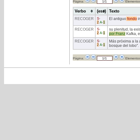
Página:
Elementos
Verbo
(ess)
Texto
RECOGER
S
-
El antiguo
fondo
i
2
A
-
1
RECOGER
S
-
su plenitud, la ex
2
A
-
1
por
Franz
Kafka, e
RECOGER
S
-
Más próxima a la a
2
A
-
1
bosque del lobo".
Página:
Elementos