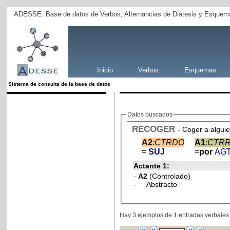
ADESSE: Base de datos de Verbos, Alternancias de Diátesis y Esquema
Inicio
Verbos
Esquemas
Sistema de consulta de la base de datos
Datos buscados
RECOGER
- Coger a alguie
A2
:CTRDO
A1
:CTR
=
SUJ
=
por
AG
Actante 1:
-
A2
(Controlado)
- Abstracto
Hay 3 ejemplos de 1 entradas verbales