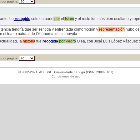
 por página:
ranio fue
recogido
sólo en parte
por
el
Islam
y el resto fue más bien ocultado y repr
istencia tendría que ser sentida y enfrentada como ficción y
representación
hubo de 
n el teatro natural de Oklahoma, de su novela
ctualidad, la
historia
fue
recogida
por
Pedro
Olea, con José Luis López Vázquez com
 por página:
© 2002-2024: ADESSE. Universidade de Vigo (ISSN: 2990-3181)
Condiciones de uso