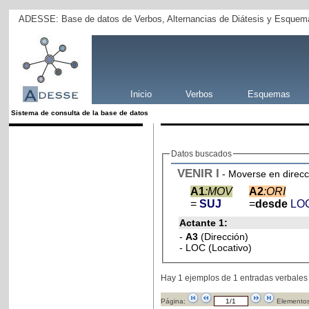
ADESSE: Base de datos de Verbos, Alternancias de Diátesis y Esquema
Inicio
Verbos
Esquemas
Sistema de consulta de la base de datos
Datos buscados
VENIR
I
- Moverse en direcci
A1
:MOV
A2
:ORI
=
SUJ
=
desde
LO
Actante 1:
-
A3
(Dirección)
- LOC (Locativo)
Hay 1 ejemplos de 1 entradas verbales
Página:
Elementos