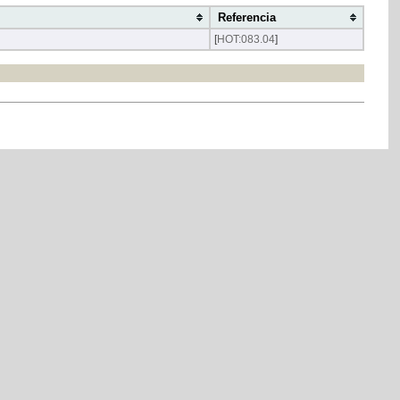
Referencia
[
HOT:083.04
]