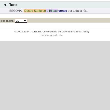
Texto
BEGOÑA.-
Desde
Santurce
a
Bilbao
vengo
por toda la ría...
 por página:
© 2002-2024: ADESSE. Universidade de Vigo (ISSN: 2990-3181)
Condiciones de uso