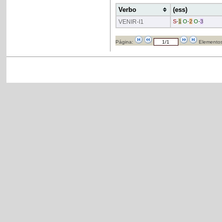
Verbo
(ess)
VENIR
-I1
S
-
1
O
-
2
O
-
3
Página:
Elementos