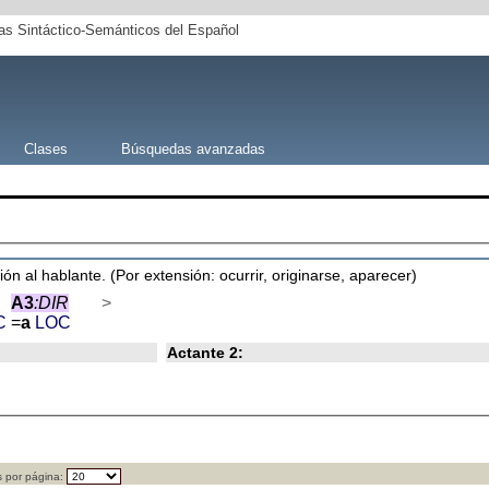
s Sintáctico-Semánticos del Español
Clases
Búsquedas avanzadas
ón al hablante. (Por extensión: ocurrir, originarse, aparecer)
A3
:DIR
>
C
=
a
LOC
Actante 2:
 por página: