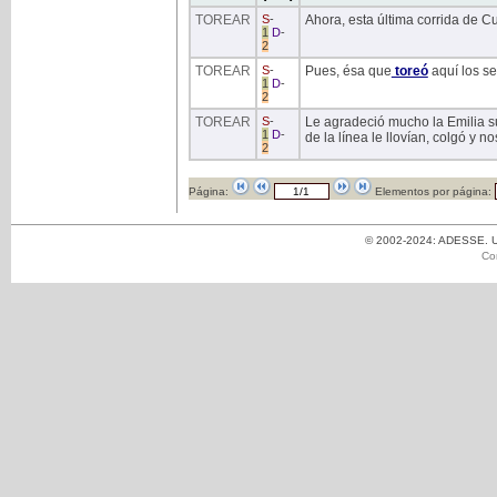
TOREAR
S
-
Ahora, esta última corrida de Cu
1
D
-
2
TOREAR
S
-
Pues, ésa que
toreó
aquí los se
1
D
-
2
TOREAR
S
-
Le agradeció mucho la Emilia su
1
D
-
de la línea le llovían, colgó y n
2
Página:
Elementos por página:
© 2002-2024: ADESSE. Un
Co