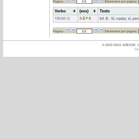
Página:
Elementos por página:
Verbo
(ess)
Texto
TIRAR
-I1
S
-
1
P
-
6
Inf. B.- Sí, nadar, sí, pe
Página:
Elementos por página:
© 2002-2024: ADESSE. Un
Co