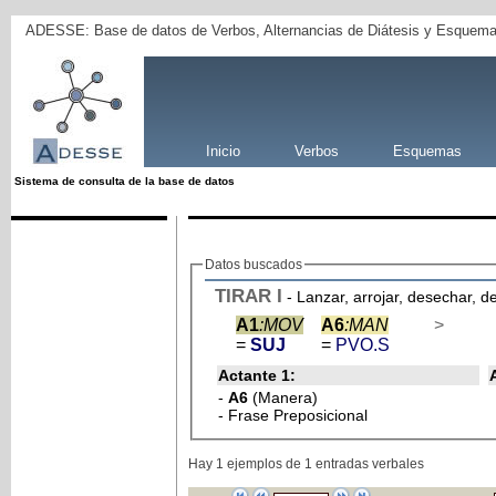
ADESSE: Base de datos de Verbos, Alternancias de Diátesis y Esquema
Inicio
Verbos
Esquemas
Sistema de consulta de la base de datos
Datos buscados
TIRAR
I
- Lanzar, arrojar, desechar, 
A1
:MOV
A6
:MAN
>
=
SUJ
=
PVO.S
Actante 1:
-
A6
(Manera)
- Frase Preposicional
Hay 1 ejemplos de 1 entradas verbales